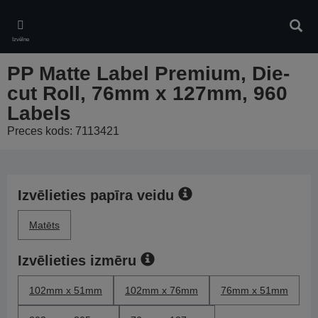
Skip
to
Meklē
main
Izvēlne
content
PP Matte Label Premium, Die-
cut Roll, 76mm x 127mm, 960
Labels
Preces kods: 7113421
Izvēlieties papīra veidu
Matēts
Izvēlieties izmēru
102mm x 51mm
102mm x 76mm
76mm x 51mm