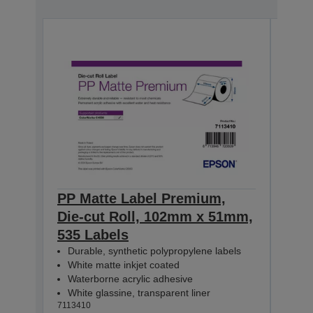
PP Matte Label Premium,
PP 
Die-cut Roll, 102mm x 51mm,
Die
535 Labels
365
Durable, synthetic polypropylene labels
Dur
White matte inkjet coated
Whi
Waterborne acrylic adhesive
Wat
White glassine, transparent liner
Whit
7113410
71134