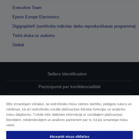
Executive Team
Epson Europe Electronics
Digigraphie® (sertificēta mākslas darbu reproducēšanas programma)
Tiešā druka uz audumu
Global
Sellers Identification
Paziņojumā par konfidencialitāti
EU Data Act Compliance
Mēs izmantojam sīkfailus, lai nodrošinātu mūsu vietnes darbību, pielāgotu saturu un
reklāmas, kā arī nodrošinātu sociālo plašsaziņas līdzekļu funkcijas un analizētu
Sazinieties ar mums par saviem datiem
mūsu datplūsmu. Turklāt mēs dalāmies informācijā ar sociālajiem plašsaziņas
līdzekļiem, reklāmdevējiem un analīzes partneriem par to, kā jūs izmantojat mūsu
Cookie Information
vietni.
Akceptēt visus sīkfailus
Epson apņemšanās pieejamības nodrošināšanā