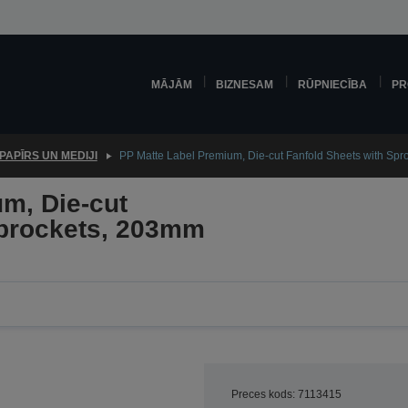
MĀJĀM
BIZNESAM
RŪPNIECĪBA
PR
PAPĪRS UN MEDIJI
PP Matte Label Premium, Die-cut Fanfold Sheets with Sp
m, Die-cut
Sprockets, 203mm
Preces kods: 7113415