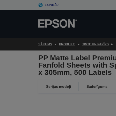
Skip
LATVIEŠU
to
main
content
SĀKUMS
PRODUKTI
TINTE UN PAPĪRS
PP Matte Label Premiu
Fanfold Sheets with 
x 305mm, 500 Labels
Serijas modeļi
Saderīgums