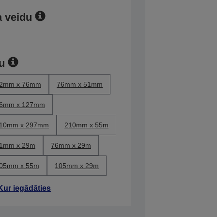
a veidu
ru
2mm x 76mm
76mm x 51mm
6mm x 127mm
10mm x 297mm
210mm x 55m
1mm x 29m
76mm x 29m
05mm x 55m
105mm x 29m
Kur iegādāties