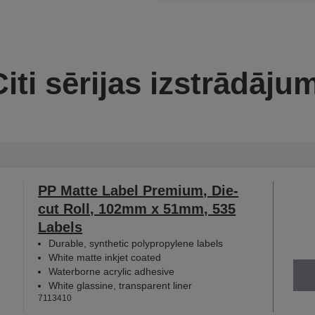
iti sērijas izstrādāju
PP Matte Label Premium, Die-
cut Roll, 102mm x 51mm, 535
Labels
Durable, synthetic polypropylene labels
White matte inkjet coated
Waterborne acrylic adhesive
White glassine, transparent liner
7113410