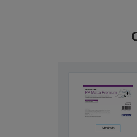
C
Ātrskats