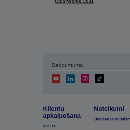
ColorWorks C831
Sekot mums
Klientu
Noteikumi
apkalpošana
Lietošanas noteiku
Akcijas