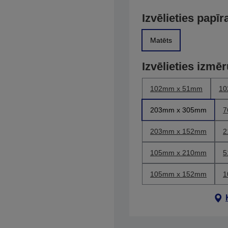
Izvēlieties papīr
Matēts
Izvēlieties izmē
102mm x 51mm
10
203mm x 305mm
7
203mm x 152mm
2
105mm x 210mm
5
105mm x 152mm
1