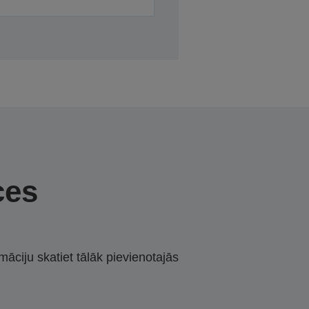
ces
māciju skatiet tālāk pievienotajās