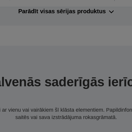
Parādīt visas sērijas produktus
lvenās saderīgās ierī
i ar vienu vai vairākiem šī klāsta elementiem. Papildinfor
saitēs vai sava izstrādājuma rokasgrāmatā.