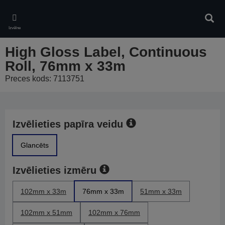
Skip
to
Meklē
main
Izvēlne
content
High Gloss Label, Continuous
Roll, 76mm x 33m
Preces kods: 7113751
Izvēlieties papīra veidu
Glancēts
Izvēlieties izmēru
102mm x 33m
76mm x 33m
51mm x 33m
102mm x 51mm
102mm x 76mm