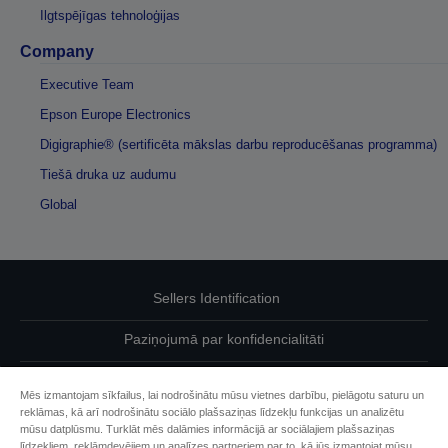
Ilgtspējīgas tehnoloģijas
Company
Executive Team
Epson Europe Electronics
Digigraphie® (sertificēta mākslas darbu reproducēšanas programma)
Tiešā druka uz audumu
Global
Sellers Identification
Paziņojumā par konfidencialitāti
EU Data Act Compliance
Mēs izmantojam sīkfailus, lai nodrošinātu mūsu vietnes darbību, pielāgotu saturu un
reklāmas, kā arī nodrošinātu sociālo plašsaziņas līdzekļu funkcijas un analizētu
Sazinieties ar mums par saviem datiem
mūsu datplūsmu. Turklāt mēs dalāmies informācijā ar sociālajiem plašsaziņas
līdzekļiem, reklāmdevējiem un analīzes partneriem par to, kā jūs izmantojat mūsu