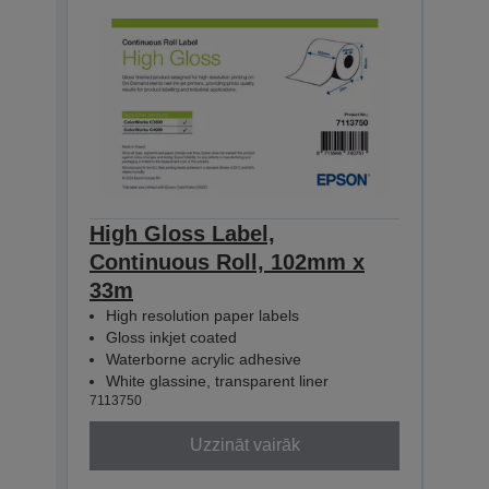
High Gloss Label,
High
Continuous Roll, 102mm x
Con
33m
33m
High resolution paper labels
Hig
Gloss inkjet coated
Glo
Waterborne acrylic adhesive
Wat
White glassine, transparent liner
Whit
7113750
71137
Uzzināt vairāk