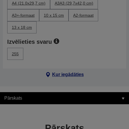
A4 (21.0x29,7 cm)
A3A3 (29,7x42,0 cm)
A3+-formaat
10 x 15 cm
A2-formaat
13 x 18 cm
Izvēlieties svaru
255
Kur iegādāties
Pārskats
Pārskats