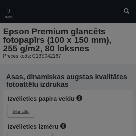
Skip
to
Meklē
main
Izvēlne
content
Epson Premium glancēts
fotopapīrs (100 x 150 mm),
255 g/m2, 80 loksnes
Preces kods: C13S042167
Asas, dinamiskas augstas kvalitātes
fotoattēlu izdrukas
Izvēlieties papīra veidu
Glancēts
Izvēlieties izmēru