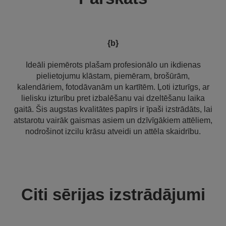
{b}
Ideāli piemērots plašam profesionālo un ikdienas
pielietojumu klāstam, piemēram, brošūrām,
kalendāriem, fotodāvanām un kartītēm. Ļoti izturīgs, ar
lielisku izturību pret izbalēšanu vai dzeltēšanu laika
gaitā. Šis augstas kvalitātes papīrs ir īpaši izstrādāts, lai
atstarotu vairāk gaismas asiem un dzīvīgākiem attēliem,
nodrošinot izcilu krāsu atveidi un attēla skaidrību.
Citi sērijas izstrādājumi