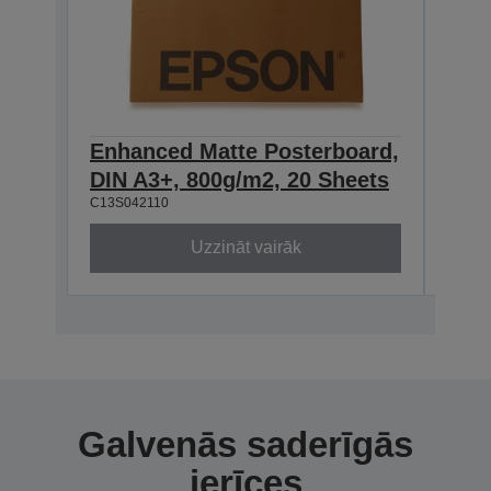
Enhanced Matte Posterboard,
Enh
DIN A3+, 800g/m2, 20 Sheets
DIN
C13S042110
C13S0
Uzzināt vairāk
Galvenās saderīgās
ierīces