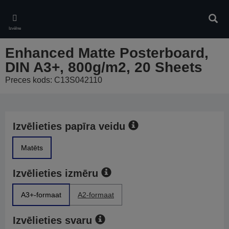
Skip
to
Meklē
main
Izvēlne
content
Enhanced Matte Posterboard,
DIN A3+, 800g/m2, 20 Sheets
Preces kods: C13S042110
Izvēlieties papīra veidu
Matēts
Izvēlieties izmēru
A3+-formaat
A2-formaat
Izvēlieties svaru