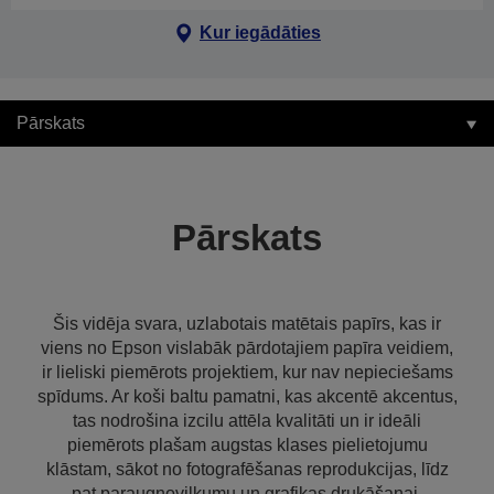
Kur iegādāties
Pārskats
Pārskats
Šis vidēja svara, uzlabotais matētais papīrs, kas ir
viens no Epson vislabāk pārdotajiem papīra veidiem,
ir lieliski piemērots projektiem, kur nav nepieciešams
spīdums. Ar koši baltu pamatni, kas akcentē akcentus,
tas nodrošina izcilu attēla kvalitāti un ir ideāli
piemērots plašam augstas klases pielietojumu
klāstam, sākot no fotografēšanas reprodukcijas, līdz
pat paraugnovilkumu un grafikas drukāšanai.