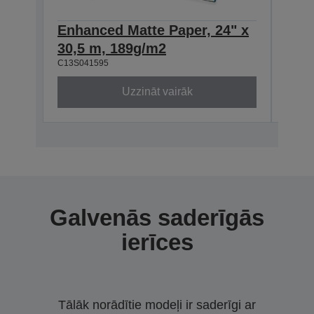
Enhanced Matte Paper, 24" x
Enh
30,5 m, 189g/m2
30,
C13S041595
C13S0
Uzzināt vairāk
Galvenās saderīgās
ierīces
Tālāk norādītie modeļi ir saderīgi ar