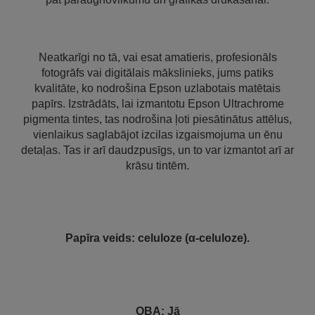
Neatkarīgi no tā, vai esat amatieris, profesionāls
fotogrāfs vai digitālais mākslinieks, jums patiks
kvalitāte, ko nodrošina Epson uzlabotais matētais
papīrs. Izstrādāts, lai izmantotu Epson Ultrachrome
pigmenta tintes, tas nodrošina ļoti piesātinātus attēlus,
vienlaikus saglabājot izcilas izgaismojuma un ēnu
detaļas. Tas ir arī daudzpusīgs, un to var izmantot arī ar
krāsu tintēm.
Papīra veids: celuloze (α-celuloze).
OBA: Jā