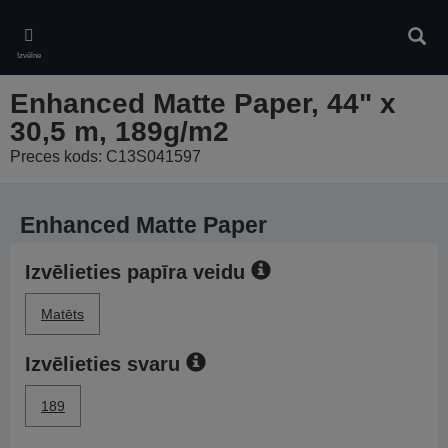
Skip
to
Meklē
main
Izvēlne
content
Enhanced Matte Paper, 44" x
30,5 m, 189g/m2
Preces kods: C13S041597
Enhanced Matte Paper
Izvēlieties papīra veidu
Matēts
Izvēlieties svaru
189