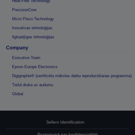
Heat-Free Technology
PrecisionCore
Micro Piezo Technology
Inovatīvas tehnoloģijas
Ilgtspējīgas tehnoloģijas
Company
Executive Team
Epson Europe Electronics
Digigraphie® (sertificēta mākslas darbu reproducēšanas programma)
Tiešā druka uz audumu
Global
Sellers Identification
Paziņojumā par konfidencialitāti