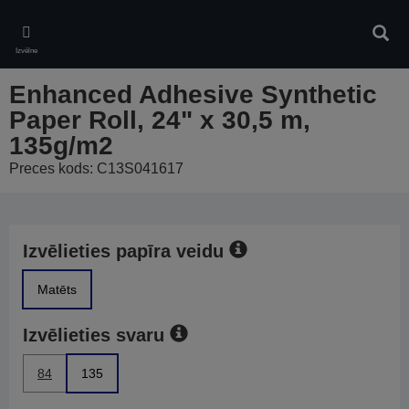
Skip
to
Meklē
main
Izvēlne
content
Enhanced Adhesive Synthetic
Paper Roll, 24" x 30,5 m,
135g/m2
Preces kods: C13S041617
Izvēlieties papīra veidu
Matēts
Izvēlieties svaru
84
135