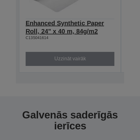
Enhanced Synthetic Paper
Enh
Roll, 24" x 40 m, 84g/m2
Roll
C13S041614
C13S0
Uzzināt vairāk
Galvenās saderīgās
ierīces