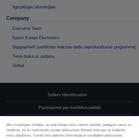
Ilgtspējīgas tehnoloģijas
Company
Executive Team
Epson Europe Electronics
Digigraphie® (sertificēta mākslas darbu reproducēšanas programma)
Tiešā druka uz audumu
Global
Sellers Identification
Paziņojumā par konfidencialitāti
EU Data Act Compliance
Mēs izmantojam sīkfailus, lai nodrošinātu mūsu vietnes darbību, pielāgotu saturu un
reklāmas, kā arī nodrošinātu sociālo plašsaziņas līdzekļu funkcijas un analizētu
Sazinieties ar mums par saviem datiem
mūsu datplūsmu. Turklāt mēs dalāmies informācijā ar sociālajiem plašsaziņas