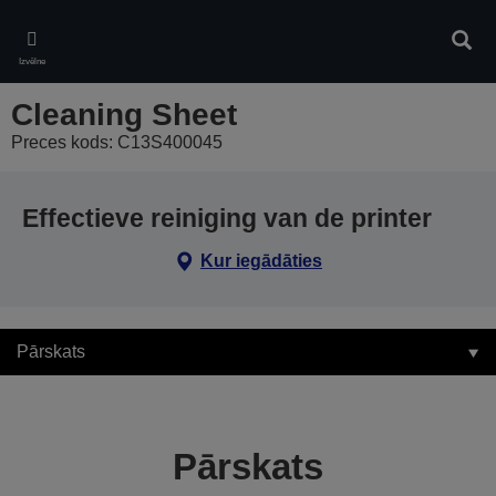
Skip
to
Meklē
main
Izvēlne
content
Cleaning Sheet
Preces kods: C13S400045
Effectieve reiniging van de printer
Kur iegādāties
Pārskats
Pārskats