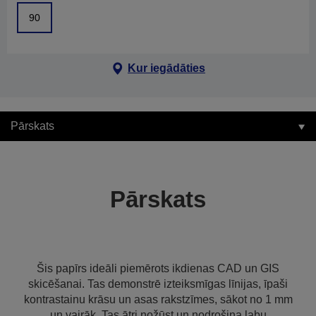
90
Kur iegādāties
Pārskats
Pārskats
Šis papīrs ideāli piemērots ikdienas CAD un GIS
skicēšanai. Tas demonstrē izteiksmīgas līnijas, īpaši
kontrastainu krāsu un asas rakstzīmes, sākot no 1 mm
un vairāk. Tas ātri nožūst un nodrošina labu