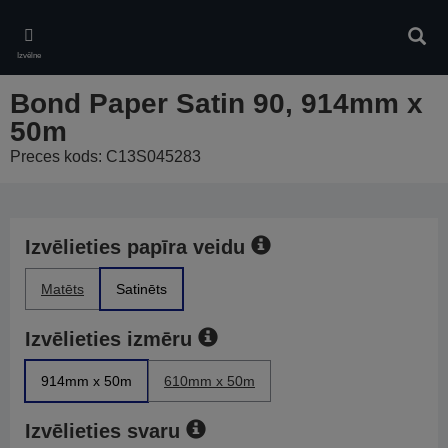
Skip
to
Meklē
main
Izvēlne
content
Bond Paper Satin 90, 914mm x
50m
Preces kods: C13S045283
Izvēlieties papīra veidu
Matēts
Satinēts
Izvēlieties izmēru
914mm x 50m
610mm x 50m
Izvēlieties svaru