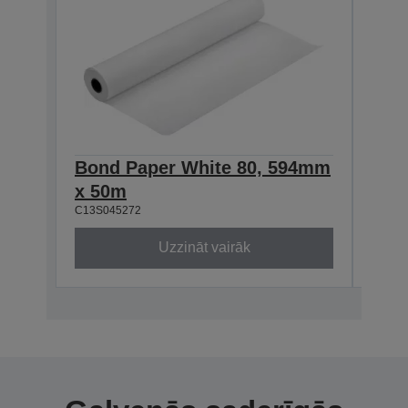
Bond Paper White 80, 594mm
Bon
x 50m
x 5
C13S045272
C13S0
Uzzināt vairāk