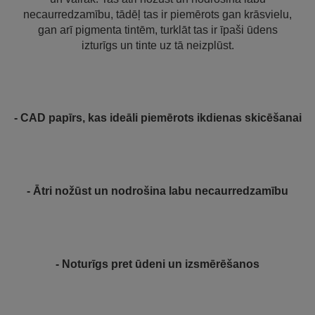
necaurredzamību, tādēļ tas ir piemērots gan krāsvielu,
gan arī pigmenta tintēm, turklāt tas ir īpaši ūdens
izturīgs un tinte uz tā neizplūst.
- CAD papīrs, kas ideāli piemērots ikdienas skicēšanai
- Ātri nožūst un nodrošina labu necaurredzamību
- Noturīgs pret ūdeni un izsmērēšanos