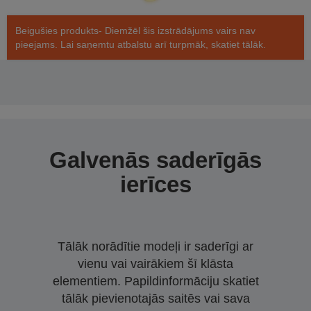
Beigušies produkts- Diemžēl šis izstrādājums vairs nav
pieejams. Lai saņemtu atbalstu arī turpmāk, skatiet tālāk.
Galvenās saderīgās
ierīces
Tālāk norādītie modeļi ir saderīgi ar
vienu vai vairākiem šī klāsta
elementiem. Papildinformāciju skatiet
tālāk pievienotajās saitēs vai sava