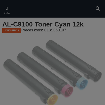
Skip
to
Meklē
main
Izvēlne
content
AL-C9100 Toner Cyan 12k
Preces kods: C13S050197
Pārtraukts