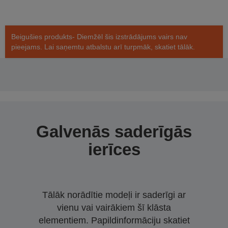
Beigušies produkts- Diemžēl šis izstrādājums vairs nav
pieejams. Lai saņemtu atbalstu arī turpmāk, skatiet tālāk.
Galvenās saderīgās
ierīces
Tālāk norādītie modeļi ir saderīgi ar
vienu vai vairākiem šī klāsta
elementiem. Papildinformāciju skatiet