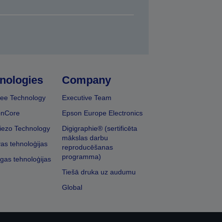
nologies
Company
ee Technology
Executive Team
onCore
Epson Europe Electronics
iezo Technology
Digigraphie® (sertificēta
mākslas darbu
vas tehnoloģijas
reproducēšanas
programma)
īgas tehnoloģijas
Tiešā druka uz audumu
Global