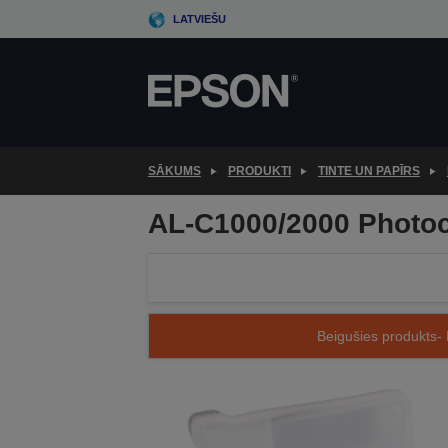
Skip
LATVIEŠU
to
main
content
SĀKUMS
PRODUKTI
TINTE UN PAPĪRS
AL-C1000/2000 Photoc
Beigušies produkts- 