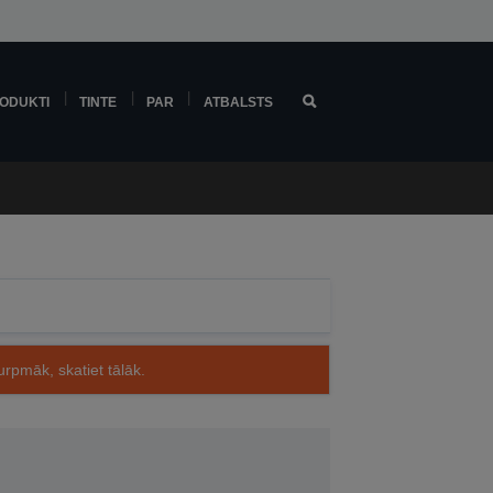
ODUKTI
TINTE
PAR
ATBALSTS
rpmāk, skatiet tālāk.