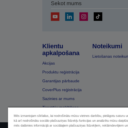
Sekot mums
Klientu
Noteikumi
apkalpošana
Lietošanas noteiku
Akcijas
Produktu reģistrācija
Garantijas pārbaude
CoverPlus reģistrācija
Sazinies ar mums
Tirgotāju meklēšana
Mēs izmantojam sīkfailus, lai nodrošinātu mūsu vietnes darbību, pielāgotu saturu 
kā arī nodrošinātu sociālo plašsaziņas līdzekļu funkcijas un analizētu mūsu datplū
mēs dalāmies informācijā ar sociālajiem plašsaziņas līdzekļiem, reklāmdevējiem un