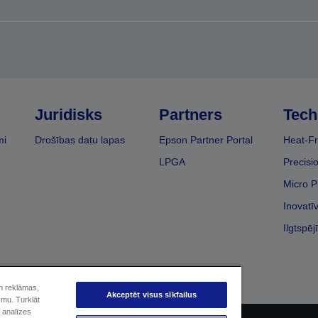
Juridisks
Partners
Tech
mi
Drošības datu lapas
Epson Partner Portal
Heat-Fr
LPGA
Precisi
Micro P
Inovatī
Ilgtspēj
un reklāmas,
Akceptēt visus sīkfailus
smu. Turklāt
 analīzes