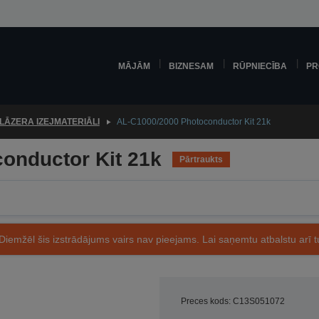
MĀJĀM
BIZNESAM
RŪPNIECĪBA
PR
LĀZERA IZEJMATERIĀLI
AL-C1000/2000 Photoconductor Kit 21k
onductor Kit 21k
Pārtraukts
Diemžēl šis izstrādājums vairs nav pieejams. Lai saņemtu atbalstu arī tu
Preces kods: C13S051072