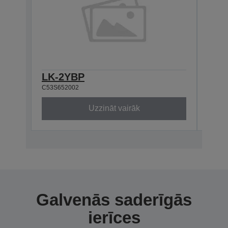
LK-2YBP
LK-
C53S652002
C53S6
Uzzināt vairāk
Galvenās saderīgās
ierīces