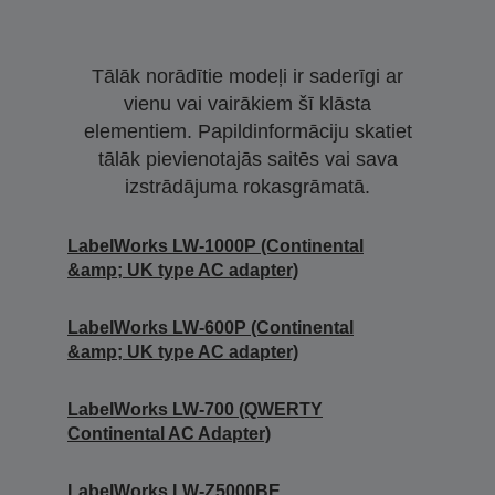
Tālāk norādītie modeļi ir saderīgi ar
vienu vai vairākiem šī klāsta
elementiem. Papildinformāciju skatiet
tālāk pievienotajās saitēs vai sava
izstrādājuma rokasgrāmatā.
LabelWorks LW-1000P (Continental
&amp; UK type AC adapter)
LabelWorks LW-600P (Continental
&amp; UK type AC adapter)
LabelWorks LW-700 (QWERTY
Continental AC Adapter)
LabelWorks LW-Z5000BE