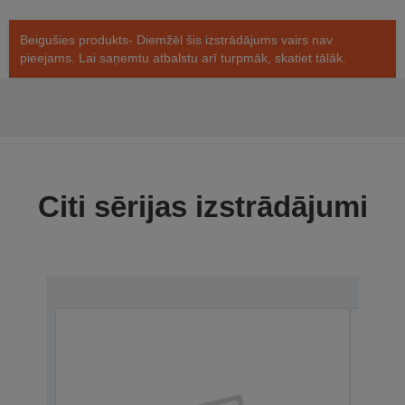
Beigušies produkts- Diemžēl šis izstrādājums vairs nav
pieejams. Lai saņemtu atbalstu arī turpmāk, skatiet tālāk.
Citi sērijas izstrādājumi