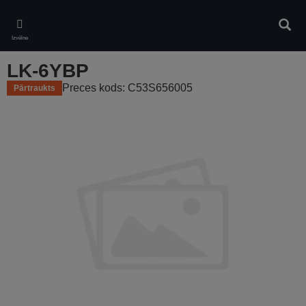
Skip
to
Meklē
main
Izvēlne
content
LK-6YBP
Preces kods: C53S656005
Pārtraukts