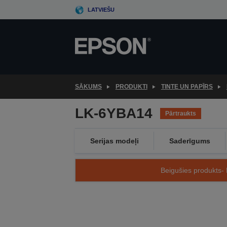
Skip
LATVIEŠU
to
main
content
SĀKUMS
PRODUKTI
TINTE UN PAPĪRS
LK-6YBA14
Pārtraukts
Serijas modeļi
Saderīgums
Beigušies produkts- 