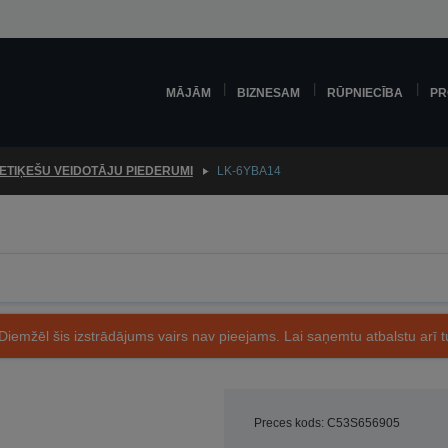
MĀJĀM
BIZNESAM
RŪPNIECĪBA
PR
ETIĶEŠU VEIDOTĀJU PIEDERUMI
LK-6YBA14
Diemžēl šis izstrādājums vairs nav pieejams. Lai saņemtu atbalstu arī tu
Preces kods: C53S656905