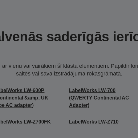
lvenās saderīgās ierī
i ar vienu vai vairākiem šī klāsta elementiem. Papildinfor
saitēs vai sava izstrādājuma rokasgrāmatā.
abelWorks LW-600P
LabelWorks LW-700
ontinental &amp; UK
(QWERTY Continental AC
pe AC adapter)
Adapter)
abelWorks LW-Z700FK
LabelWorks LW-Z710