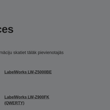
ces
māciju skatiet tālāk pievienotajās
LabelWorks LW-Z5000BE
LabelWorks LW-Z900FK
(QWERTY)