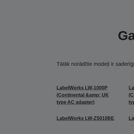
Ga
Tālāk norādītie modeļi ir saderīg
LabelWorks LW-1000P
L
(Continental &amp; UK
(C
type AC adapter)
ty
LabelWorks LW-Z5010BE
L