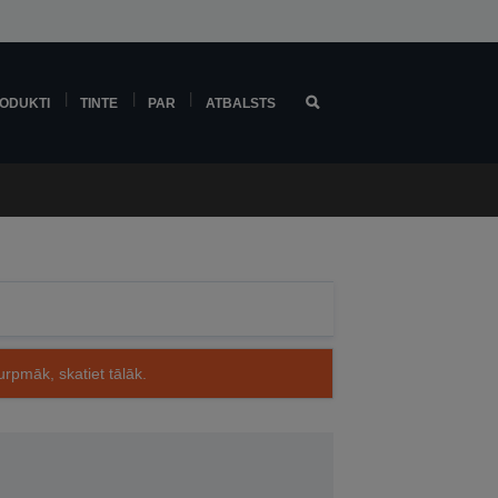
ODUKTI
TINTE
PAR
ATBALSTS
rpmāk, skatiet tālāk.