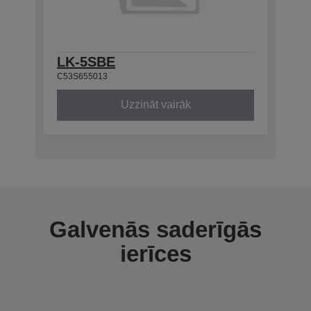
LK-5SBE
C53S655013
Uzzināt vairāk
Galvenās saderīgās
ierīces