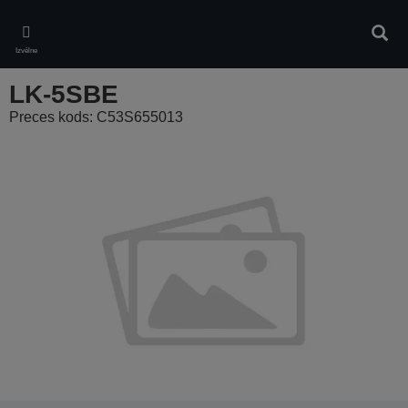
Skip
to
Meklē
main
Izvēlne
content
LK-5SBE
Preces kods: C53S655013