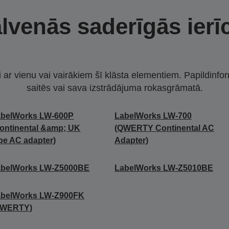
lvenās saderīgās ierī
i ar vienu vai vairākiem šī klāsta elementiem. Papildinfor
saitēs vai sava izstrādājuma rokasgrāmatā.
abelWorks LW-600P
LabelWorks LW-700
ontinental &amp; UK
(QWERTY Continental AC
pe AC adapter)
Adapter)
abelWorks LW-Z5000BE
LabelWorks LW-Z5010BE
abelWorks LW-Z900FK
QWERTY)