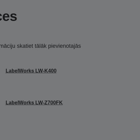
ces
māciju skatiet tālāk pievienotajās
LabelWorks LW-K400
LabelWorks LW-Z700FK