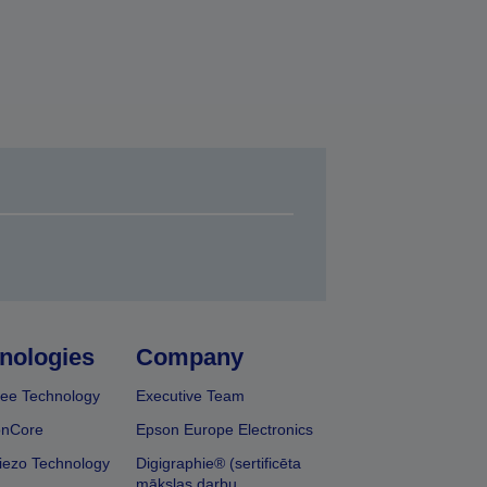
nologies
Company
ee Technology
Executive Team
onCore
Epson Europe Electronics
iezo Technology
Digigraphie® (sertificēta
mākslas darbu