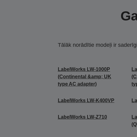
Ga
Tālāk norādītie modeļi ir saderīg
LabelWorks LW-1000P
L
(Continental &amp; UK
(C
type AC adapter)
ty
LabelWorks LW-K400VP
L
LabelWorks LW-Z710
L
(