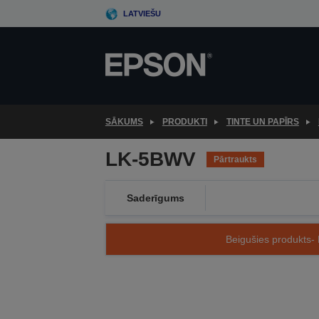
Skip
LATVIEŠU
to
main
content
SĀKUMS
PRODUKTI
TINTE UN PAPĪRS
LK-5BWV
Pārtraukts
Saderīgums
Beigušies produkts- 