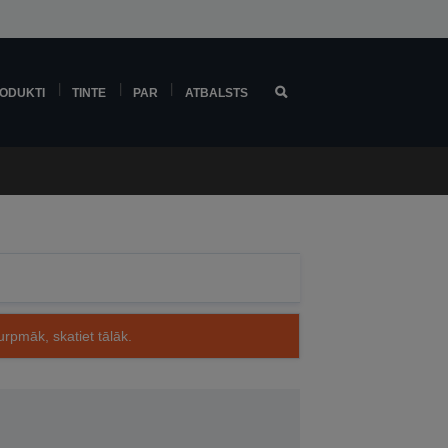
ODUKTI
TINTE
PAR
ATBALSTS
rpmāk, skatiet tālāk.