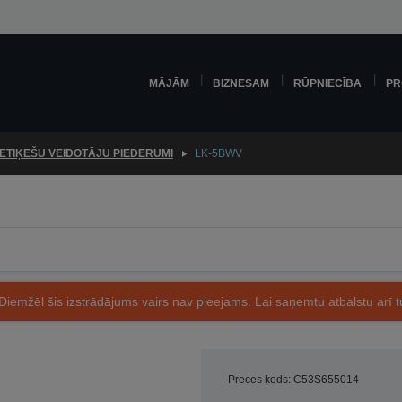
MĀJĀM
BIZNESAM
RŪPNIECĪBA
PR
ETIĶEŠU VEIDOTĀJU PIEDERUMI
LK-5BWV
Diemžēl šis izstrādājums vairs nav pieejams. Lai saņemtu atbalstu arī tu
Preces kods: C53S655014