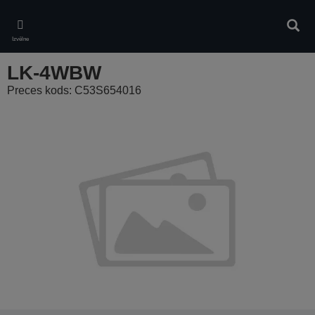
Skip
to
Meklē
main
Izvēlne
content
LK-4WBW
Preces kods: C53S654016