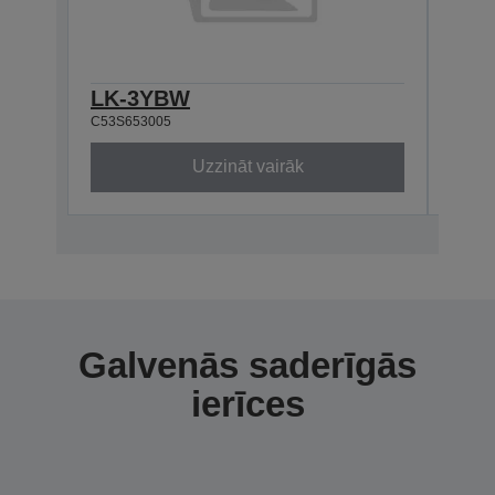
LK-3YBW
LK-
C53S653005
C53S6
Uzzināt vairāk
Galvenās saderīgās
ierīces