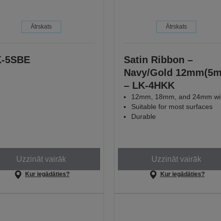
Ātrskats
Ātrskats
K-5SBE
Satin Ribbon –
Navy/Gold 12mm(5m
– LK-4HKK
12mm, 18mm, and 24mm wi
Suitable for most surfaces
Durable
Uzzināt vairāk
Uzzināt vairāk
Kur iegādāties?
Kur iegādāties?