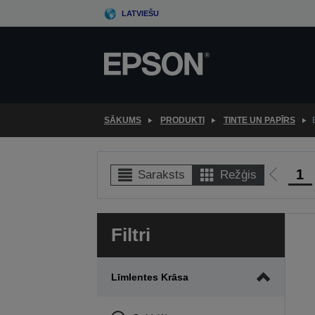
Skip
LATVIEŠU
to
main
content
SĀKUMS
PRODUKTI
TINTE UN PAPĪRS
1
Saraksts
Režģis
Iet
uz
iepriek
Filtri
lapu
Līmlentes Krāsa