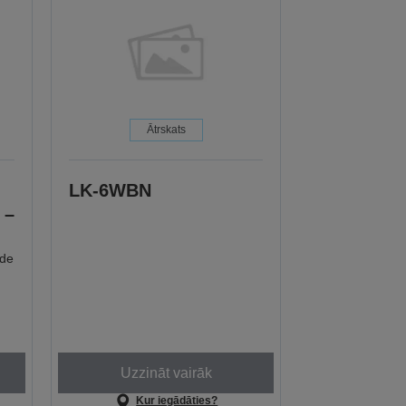
Ātrskats
LK-6WBN
 –
de
Uzzināt vairāk
Kur iegādāties?