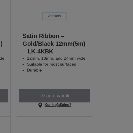
Ātrskats
Satin Ribbon –
)
Gold/Black 12mm(5m)
– LK-4KBK
de
12mm, 18mm, and 24mm wide
Suitable for most surfaces
Durable
Uzzināt vairāk
Kur iegādāties?