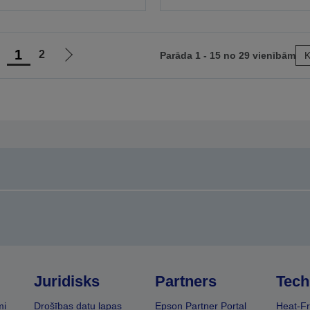
1
2
Parāda 1 - 15 no 29 vienībām
K
et
Iet
uz
uz
epriekšējo
nākamo
apu
lapu
Juridisks
Partners
Tech
mi
Drošības datu lapas
Epson Partner Portal
Heat-Fr