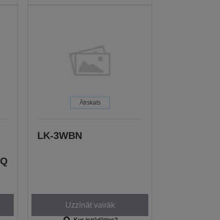
Ātrskats
LK-3WBN
BQ
Uzzināt vairāk