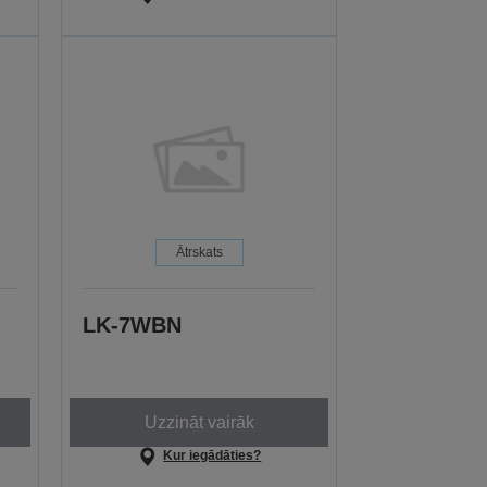
Ātrskats
LK-7WBN
Uzzināt vairāk
Kur iegādāties?