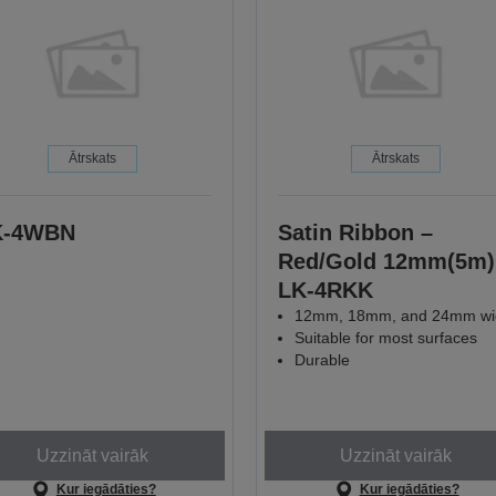
Ātrskats
Ātrskats
K-4WBN
Satin Ribbon –
Red/Gold 12mm(5m)
LK-4RKK
12mm, 18mm, and 24mm wi
Suitable for most surfaces
Durable
Uzzināt vairāk
Uzzināt vairāk
Kur iegādāties?
Kur iegādāties?