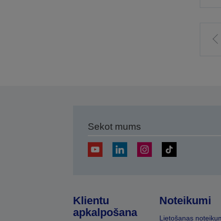
I
i
l
Sekot mums
Klientu
Noteikumi
apkalpošana
Lietošanas noteiku