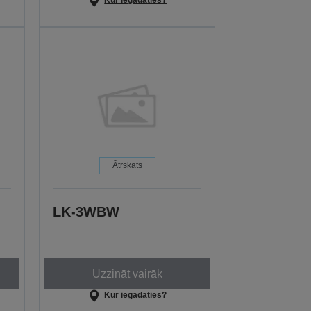
Kur iegādāties?
Ātrskats
LK-3WBW
Uzzināt vairāk
Kur iegādāties?