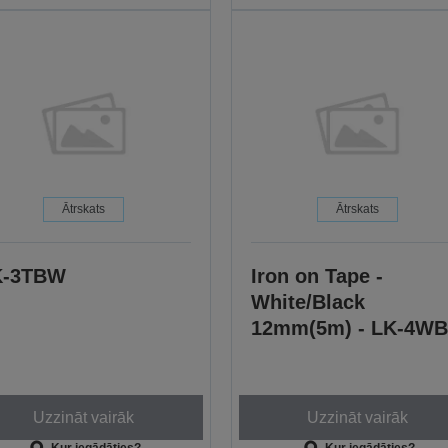
Ātrskats
Ātrskats
K-3TBW
Iron on Tape -
White/Black
12mm(5m) - LK-4W
Uzzināt vairāk
Uzzināt vairāk