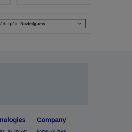
ārtot pēc:
nologies
Company
ee Technology
Executive Team