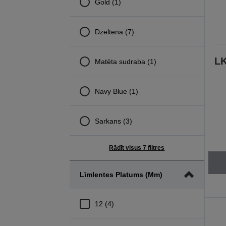
Gold (1)
Dzeltena (7)
L
Matēta sudraba (1)
Navy Blue (1)
Sarkans (3)
Rādīt visus 7 filtres
Līmlentes Platums (mm)
12 (4)