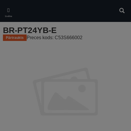
Skip
to
Meklē
main
Izvēlne
content
BR-PT24YB-E
Preces kods: C53S666002
Pārtraukts