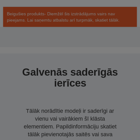
Beigušies produkts- Diemžēl šis izstrādājums vairs nav
pieejams. Lai saņemtu atbalstu arī turpmāk, skatiet tālāk.
Galvenās saderīgās
ierīces
Tālāk norādītie modeļi ir saderīgi ar
vienu vai vairākiem šī klāsta
elementiem. Papildinformāciju skatiet
tālāk pievienotajās saitēs vai sava