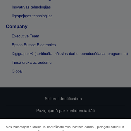
Inovatīvas tehnoloģijas
Ilgtspējīgas tehnoloģijas
Company
Executive Team
Epson Europe Electronics
Digigraphie® (sertificēta mākslas darbu reproducēšanas programma)
Tiešā druka uz audumu
Global
Sellers Identification
Paziņojumā par konfidencialitāti
EU Data Act Compliance
Mēs izmantojam sīkfailus, lai nodrošinātu mūsu vietnes darbību, pielāgotu saturu un