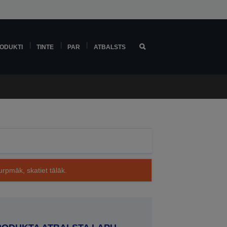
ODUKTI
TINTE
PAR
ATBALSTS
rpmāk, skatiet tālāk.