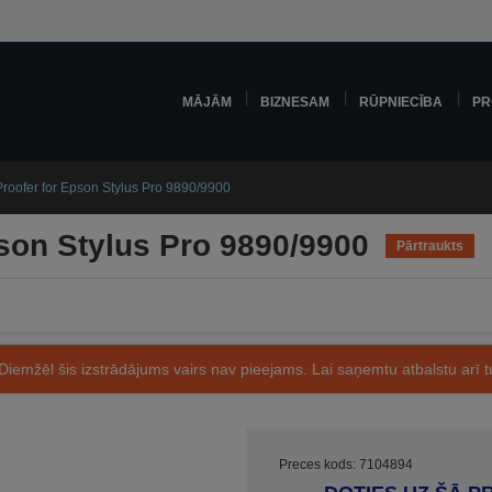
MĀJĀM
BIZNESAM
RŪPNIECĪBA
PR
roofer for Epson Stylus Pro 9890/9900
son Stylus Pro 9890/9900
Pārtraukts
Diemžēl šis izstrādājums vairs nav pieejams. Lai saņemtu atbalstu arī tu
Preces kods: 7104894