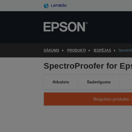
Skip
LATVIEŠU
to
main
content
SĀKUMS
PRODUKTI
IESPĒJAS
SpectroP
SpectroProofer for Ep
Atbalsts
Saderīgums
Beigušies produkts- 