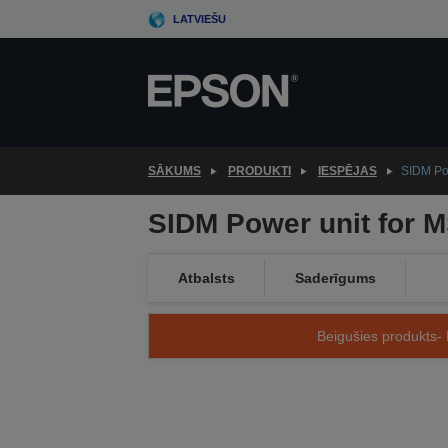
Skip
LATVIEŠU
to
main
content
SĀKUMS
PRODUKTI
IESPĒJAS
SIDM Po
SIDM Power unit for 
Atbalsts
Saderīgums
Beigušies produkts- 