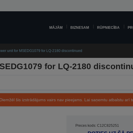
MĀJĀM
BIZNESAM
RŪPNIECĪBA
PR
wer unit for MSEDG1079 for LQ-2180 discontinued
MSEDG1079 for LQ-2180 discontin
Diemžēl šis izstrādājums vairs nav pieejams. Lai saņemtu atbalstu arī tu
Preces kods: C12C825251