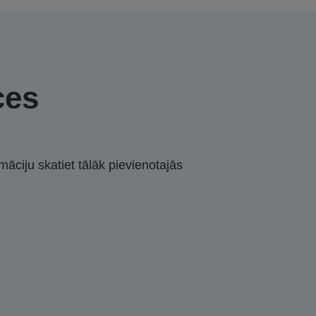
ces
māciju skatiet tālāk pievienotajās