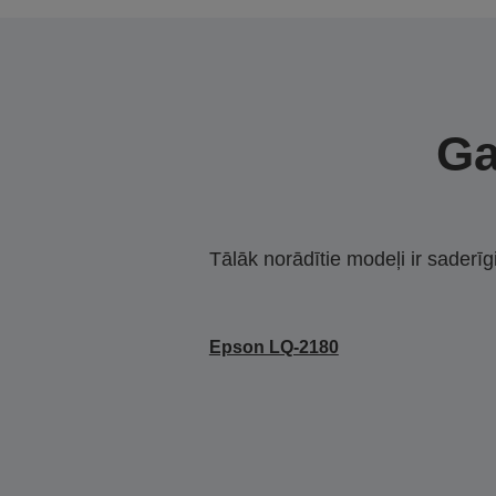
Ga
Tālāk norādītie modeļi ir saderīg
Epson LQ-2180