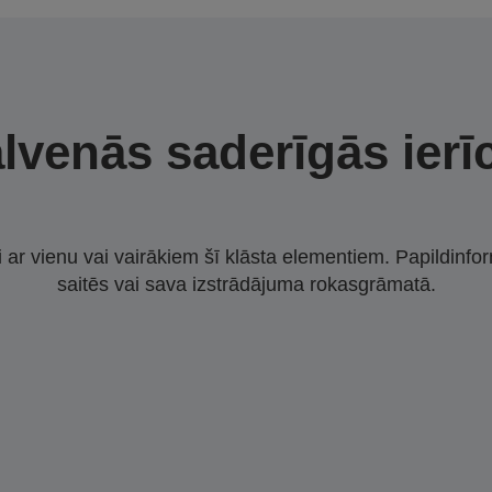
lvenās saderīgās ierī
i ar vienu vai vairākiem šī klāsta elementiem. Papildinfor
saitēs vai sava izstrādājuma rokasgrāmatā.