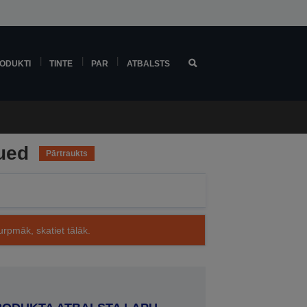
ODUKTI
TINTE
PAR
ATBALSTS
ued
Pārtraukts
rpmāk, skatiet tālāk.