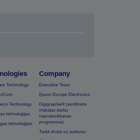
nologies
Company
ee Technology
Executive Team
onCore
Epson Europe Electronics
iezo Technology
Digigraphie® (sertificēta
mākslas darbu
vas tehnoloģijas
reproducēšanas
programma)
īgas tehnoloģijas
Tiešā druka uz audumu