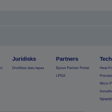
Juridisks
Partners
Tech
mi
Drošības datu lapas
Epson Partner Portal
Heat-Fr
LPGA
Precisi
Micro P
Inovatī
Ilgtspēj