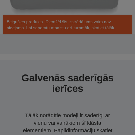
Beigušies produkts- Diemžēl šis izstrādājums vairs nav
pieejams. Lai saņemtu atbalstu arī turpmāk, skatiet tālāk.
Galvenās saderīgās
ierīces
Tālāk norādītie modeļi ir saderīgi ar
vienu vai vairākiem šī klāsta
elementiem. Papildinformāciju skatiet