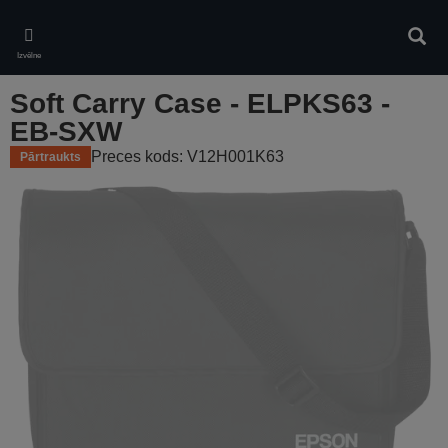
Skip
to
Meklē
main
Izvēlne
content
Soft Carry Case - ELPKS63 -
EB-SXW
Preces kods: V12H001K63
Pārtraukts