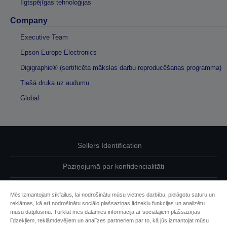
Ilgtspējīgas tehnoloģijas
Company
Executive Team
Epson Europe Electronics
Digigraphie® (sertificēta mākslas darbu reproducēšanas programma)
Tiešā druka uz audumu
Global
Sellers Identification
Paziņojumā par konfidencialitāti
EU Data Act Compliance
Mēs izmantojam sīkfailus, lai nodrošinātu mūsu vietnes darbību, pielāgotu saturu un
reklāmas, kā arī nodrošinātu sociālo plašsaziņas līdzekļu funkcijas un analizētu
Sazinieties ar mums par saviem datiem
mūsu datplūsmu. Turklāt mēs dalāmies informācijā ar sociālajiem plašsaziņas
līdzekļiem, reklāmdevējiem un analīzes partneriem par to, kā jūs izmantojat mūsu