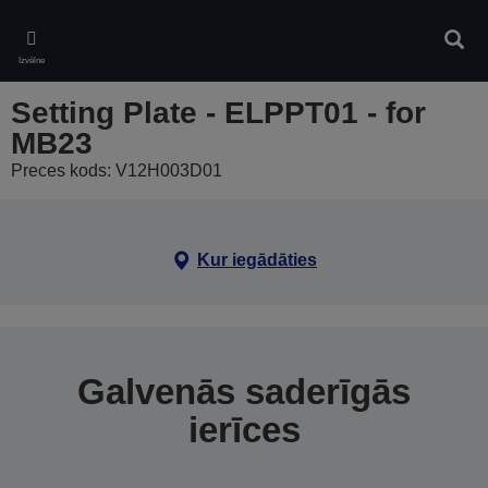
Skip
to
Meklē
main
Izvēlne
content
Setting Plate - ELPPT01 - for
MB23
Preces kods: V12H003D01
Kur iegādāties
Galvenās saderīgās
ierīces