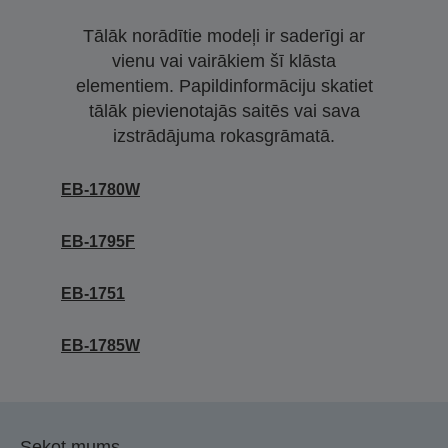
Tālāk norādītie modeļi ir saderīgi ar
vienu vai vairākiem šī klāsta
elementiem. Papildinformāciju skatiet
tālāk pievienotajās saitēs vai sava
izstrādājuma rokasgrāmatā.
EB-1780W
EB-1795F
EB-1751
EB-1785W
Sekot mums