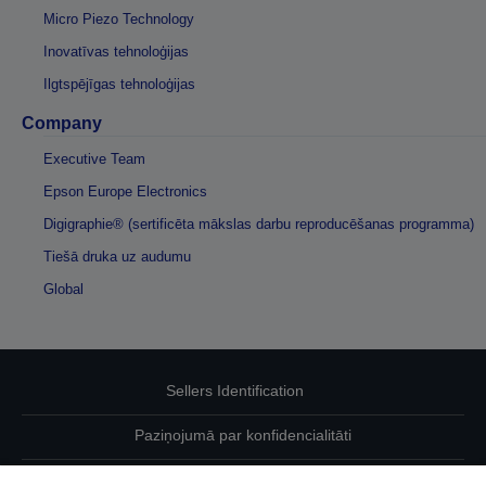
Micro Piezo Technology
Inovatīvas tehnoloģijas
Ilgtspējīgas tehnoloģijas
Company
Executive Team
Epson Europe Electronics
Digigraphie® (sertificēta mākslas darbu reproducēšanas programma)
Tiešā druka uz audumu
Global
Sellers Identification
Paziņojumā par konfidencialitāti
EU Data Act Compliance