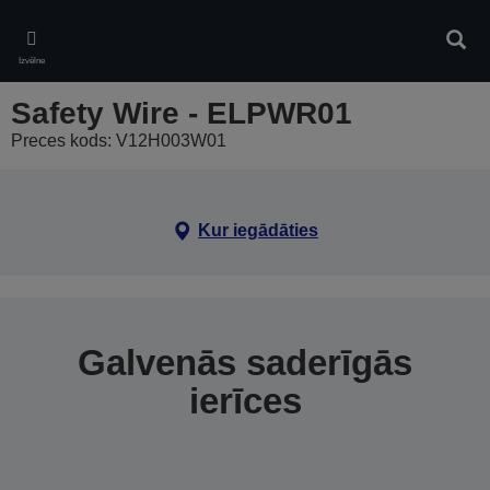
Skip
to
Meklē
main
Izvēlne
content
Safety Wire - ELPWR01
Preces kods: V12H003W01
Kur iegādāties
Galvenās saderīgās
ierīces