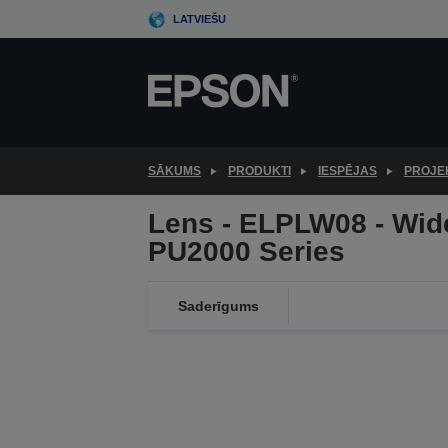
Skip
LATVIEŠU
to
main
content
SĀKUMS
PRODUKTI
IESPĒJAS
PROJE
Lens - ELPLW08 - Wide
PU2000 Series
Saderīgums