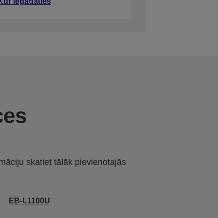
Kur iegādāties
ces
māciju skatiet tālāk pievienotajās
EB-L1100U