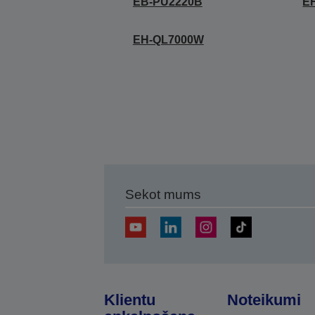
EB-PU2220B
E
EH-QL7000W
Sekot mums
Klientu
Noteikumi