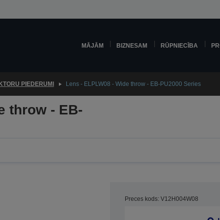
MĀJĀM
BIZNESAM
RŪPNIECĪBA
PR
KTORU PIEDERUMI
Lens - ELPLW08 - Wide throw - EB-PU2000 Series
 throw - EB-
Preces kods: V12H004W08