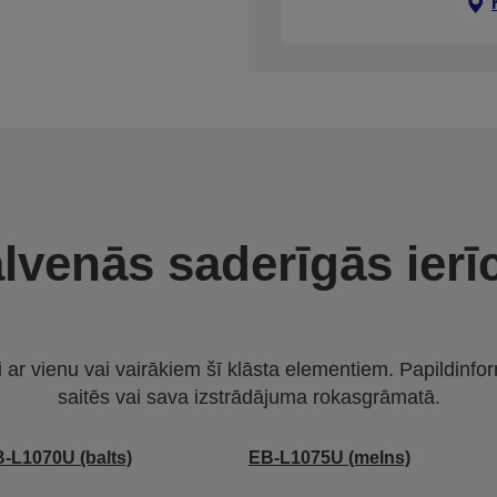
lvenās saderīgās ierī
i ar vienu vai vairākiem šī klāsta elementiem. Papildinfor
saitēs vai sava izstrādājuma rokasgrāmatā.
-L1070U (balts)
EB-L1075U (melns)