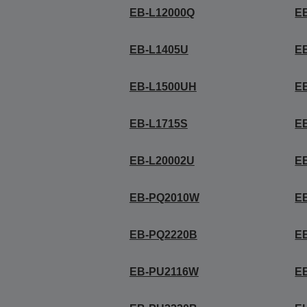
EB-L12000Q
E
EB-L1405U
E
EB-L1500UH
E
EB-L1715S
E
EB-L20002U
E
EB-PQ2010W
E
EB-PQ2220B
E
EB-PU2116W
E