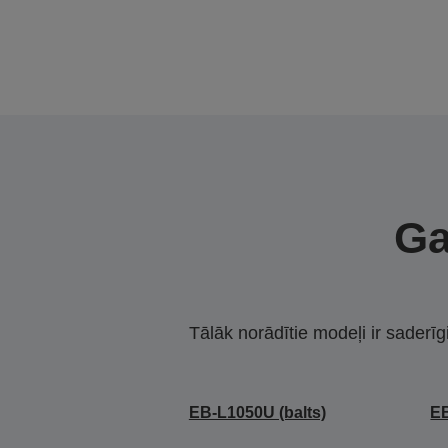
Ga
Tālāk norādītie modeļi ir saderīg
EB-L1050U (balts)
EB