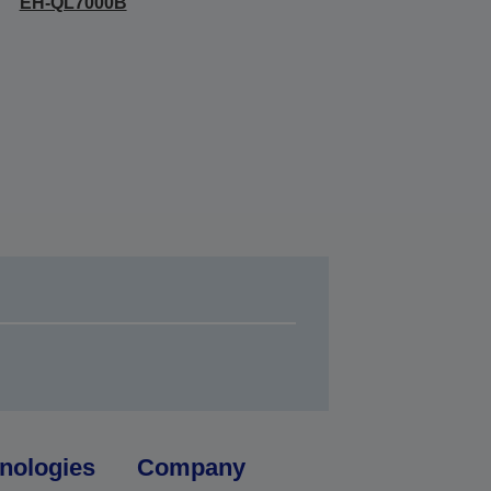
EH-QL7000B
nologies
Company