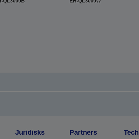
H-QL3000B
EH-QL3000W
Juridisks
Partners
Tech