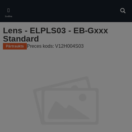
Skip
to
Meklē
main
Izvēlne
content
Lens - ELPLS03 - EB-Gxxx
Standard
Preces kods: V12H004S03
Pārtraukts