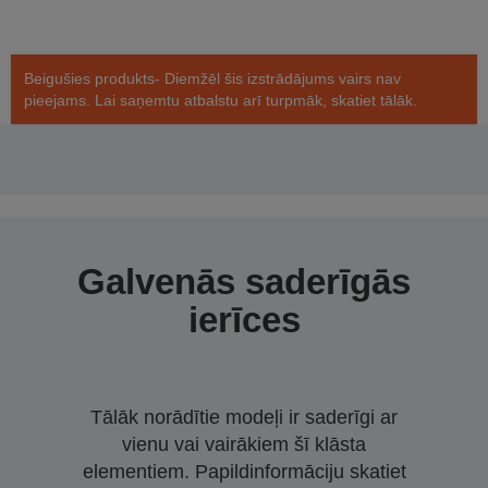
Beigušies produkts- Diemžēl šis izstrādājums vairs nav
pieejams. Lai saņemtu atbalstu arī turpmāk, skatiet tālāk.
Galvenās saderīgās
ierīces
Tālāk norādītie modeļi ir saderīgi ar
vienu vai vairākiem šī klāsta
elementiem. Papildinformāciju skatiet