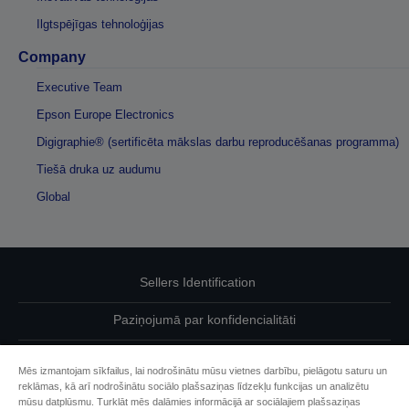
Ilgtspējīgas tehnoloģijas
Company
Executive Team
Epson Europe Electronics
Digigraphie® (sertificēta mākslas darbu reproducēšanas programma)
Tiešā druka uz audumu
Global
Sellers Identification
Paziņojumā par konfidencialitāti
EU Data Act Compliance
Mēs izmantojam sīkfailus, lai nodrošinātu mūsu vietnes darbību, pielāgotu saturu un
reklāmas, kā arī nodrošinātu sociālo plašsaziņas līdzekļu funkcijas un analizētu
Sazinieties ar mums par saviem datiem
mūsu datplūsmu. Turklāt mēs dalāmies informācijā ar sociālajiem plašsaziņas