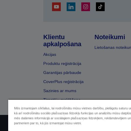
Klientu
Noteikumi
apkalpošana
Lietošanas noteiku
Akcijas
Produktu reģistrācija
Garantijas pārbaude
CoverPlus reģistrācija
Sazinies ar mums
Tirgotāju meklēšana
Mēs izmantojam sīkfailus, lai nodrošinātu mūsu vietnes darbību, pielāgotu saturu 
kā arī nodrošinātu sociālo plašsaziņas līdzekļu funkcijas un analizētu mūsu datplū
mēs dalāmies informācijā ar sociālajiem plašsaziņas līdzekļiem, reklāmdevējiem un
partneriem par to, kā jūs izmantojat mūsu vietni.
Sellers Identification
Paziņojumā par kon