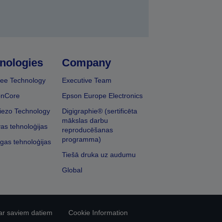
nologies
Company
ee Technology
Executive Team
onCore
Epson Europe Electronics
iezo Technology
Digigraphie® (sertificēta
mākslas darbu
vas tehnoloģijas
reproducēšanas
programma)
īgas tehnoloģijas
Tiešā druka uz audumu
Global
ar saviem datiem
Cookie Information