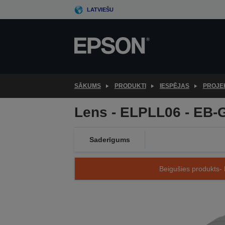
Skip
LATVIEŠU
to
main
content
SĀKUMS
PRODUKTI
IESPĒJAS
PROJE
Lens - ELPLL06 - EB-
Saderīgums
Beigušies produkts- 