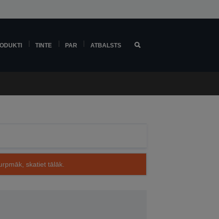
ODUKTI
TINTE
PAR
ATBALSTS
rpmāk, skatiet tālāk.