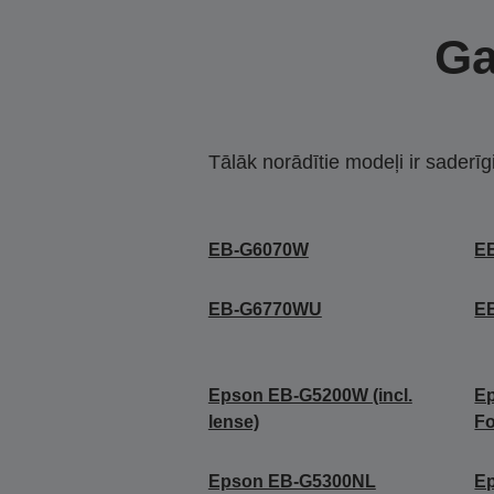
Ga
Tālāk norādītie modeļi ir saderīg
EB-G6070W
E
EB-G6770WU
E
Epson EB-G5200W (incl.
E
lense)
Fo
Epson EB-G5300NL
E