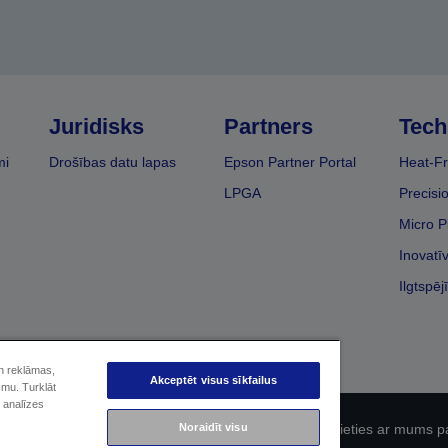
Juridisks
Partners
Tech
mi
Drošības datu lapas
Epson Partner Portal
Heat-Fr
LPGA
Precisi
Micro P
Inovatī
Ilgtspēj
un reklāmas,
Akceptēt visus sīkfailus
smu. Turklāt
 analīzes
fidencialitāti
EU Data Act Compliance
Sazinieties ar mums p
Noraidīt visu