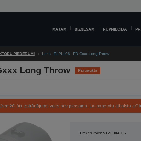
MĀJĀM
BIZNESAM
RŪPNIECĪBA
PR
KTORU PIEDERUMI
Lens - ELPLL06 - EB-Gxxx Long Throw
Gxxx Long Throw
Pārtraukts
Diemžēl šis izstrādājums vairs nav pieejams. Lai saņemtu atbalstu arī tu
Preces kods: V12H004L06