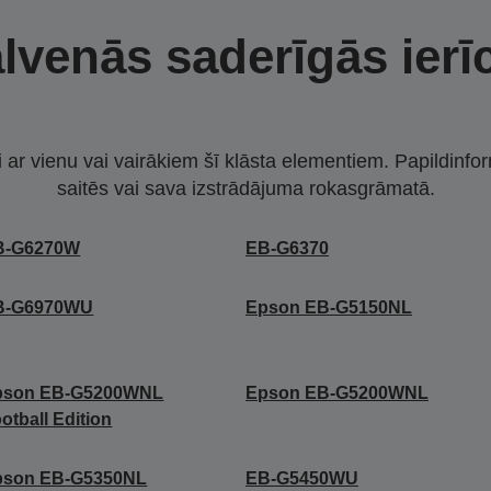
lvenās saderīgās ierī
i ar vienu vai vairākiem šī klāsta elementiem. Papildinfor
saitēs vai sava izstrādājuma rokasgrāmatā.
B-G6270W
EB-G6370
B-G6970WU
Epson EB-G5150NL
pson EB-G5200WNL
Epson EB-G5200WNL
otball Edition
pson EB-G5350NL
EB-G5450WU