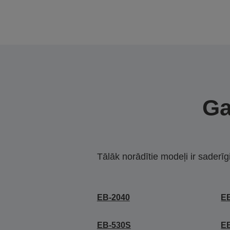
Ga
Tālāk norādītie modeļi ir saderīg
EB-2040
E
EB-530S
E