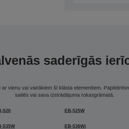
lvenās saderīgās ierī
i ar vienu vai vairākiem šī klāsta elementiem. Papildinfor
saitēs vai sava izstrādājuma rokasgrāmatā.
B-520
EB-525W
B-535W
EB-536Wi