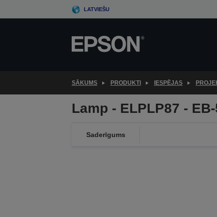
Skip
LATVIEŠU
to
main
content
SĀKUMS
PRODUKTI
IESPĒJAS
PROJE
Lamp - ELPLP87 - EB-
Saderīgums