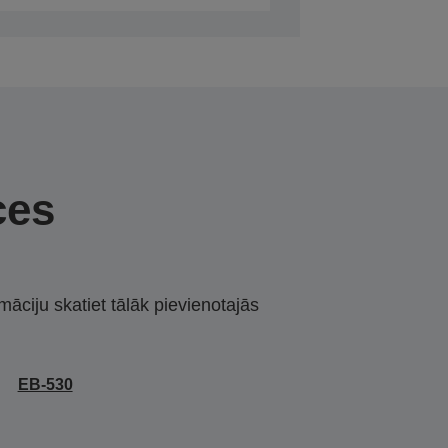
ces
māciju skatiet tālāk pievienotajās
EB-530