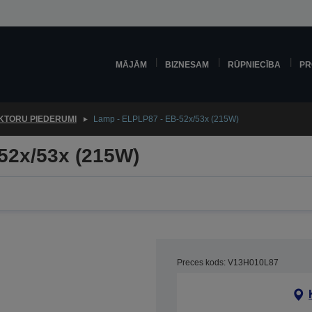
MĀJĀM
BIZNESAM
RŪPNIECĪBA
PR
KTORU PIEDERUMI
Lamp - ELPLP87 - EB-52x/53x (215W)
52x/53x (215W)
Preces kods: V13H010L87