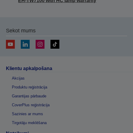
EH-TW7100 with HC lamp warranty
Sekot mums
Klientu apkalpošana
Akcijas
Produktu reģistrācija
Garantijas pārbaude
CoverPlus reģistrācija
Sazinies ar mums
Tirgotāju meklēšana