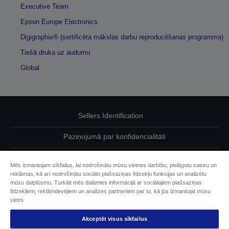
Executive Team
Epson Europe Electronics
Digigraphie® (sertificēta mākslas darbu reproducēšanas programma)
Tiešā druka uz audumu
Global
Sellers Identification
Paziņojumā par konfidencialitāti
EU Data Act Compliance
Mēs izmantojam sīkfailus, lai nodrošinātu mūsu vietnes darbību, pielāgotu saturu un
reklāmas, kā arī nodrošinātu sociālo plašsaziņas līdzekļu funkcijas un analizētu
Sazinieties ar mums par saviem datiem
mūsu datplūsmu. Turklāt mēs dalāmies informācijā ar sociālajiem plašsaziņas
līdzekļiem, reklāmdevējiem un analīzes partneriem par to, kā jūs izmantojat mūsu
Cookie Information
vietni.
Akceptēt visus sīkfailus
Epson apņemšanās pieejamības nodrošināšanā