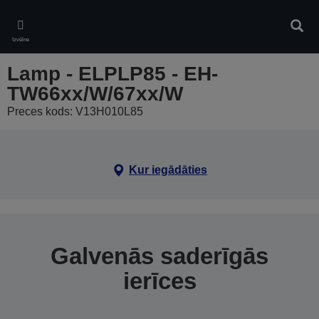
Skip
to
Meklē
main
Izvēlne
content
Lamp - ELPLP85 - EH-
TW66xx/W/67xx/W
Preces kods: V13H010L85
Kur iegādāties
Galvenās saderīgās
ierīces