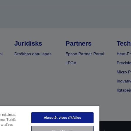
Juridisks
Partners
Tech
mi
Drošības datu lapas
Epson Partner Portal
Heat-Fr
LPGA
Precisi
Micro P
Inovatī
Ilgtspēj
un reklāmas,
Akceptēt visus sīkfailus
smu. Turklāt
 analīzes