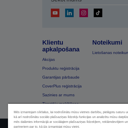
Klientu
Noteikumi
apkalpošana
Lietošanas noteiku
Akcijas
Produktu reģistrācija
Garantijas pārbaude
CoverPlus reģistrācija
Sazinies ar mums
Tirgotāju meklēšana
Mēs izmantojam sīkfailus, lai nodrošinātu mūsu vietnes darbību, pielāgotu saturu 
kā arī nodrošinātu sociālo plašsaziņas līdzekļu funkcijas un analizētu mūsu datplū
mēs dalāmies informācijā ar sociālajiem plašsaziņas līdzekļiem, reklāmdevējiem un
partneriem par to, kā jūs izmantojat mūsu vietni.