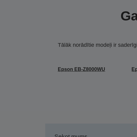
Ga
Tālāk norādītie modeļi ir saderīg
Epson EB-Z8000WU
E
Sekot mums