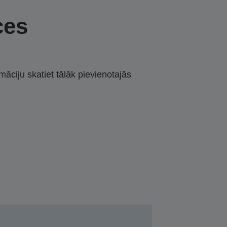
ces
māciju skatiet tālāk pievienotajās