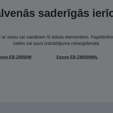
lvenās saderīgās ierī
i ar vienu vai vairākiem šī klāsta elementiem. Papildinfor
saitēs vai sava izstrādājuma rokasgrāmatā.
pson EB-Z8050W
Epson EB-Z8050WNL