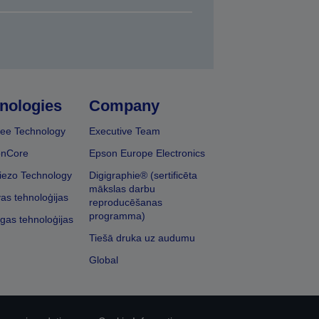
nologies
Company
ee Technology
Executive Team
onCore
Epson Europe Electronics
iezo Technology
Digigraphie® (sertificēta
mākslas darbu
vas tehnoloģijas
reproducēšanas
programma)
īgas tehnoloģijas
Tiešā druka uz audumu
Global