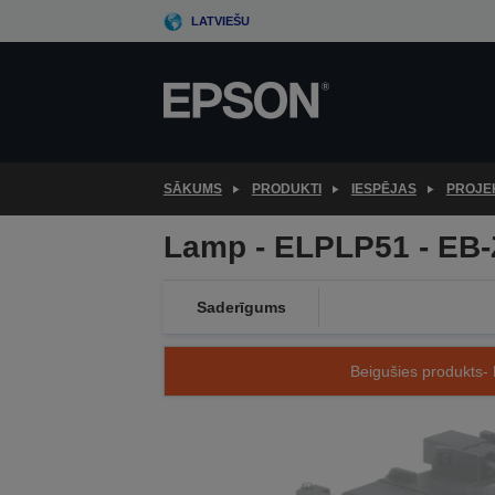
Skip
LATVIEŠU
to
main
content
SĀKUMS
PRODUKTI
IESPĒJAS
PROJE
Lamp - ELPLP51 - EB-
Saderīgums
Beigušies produkts- 