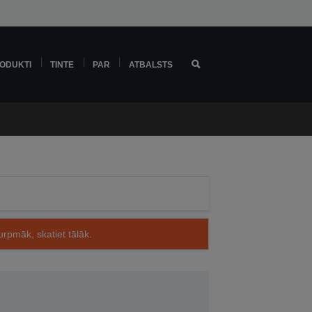
ODUKTI
TINTE
PAR
ATBALSTS
rpmāk, skatiet tālāk.