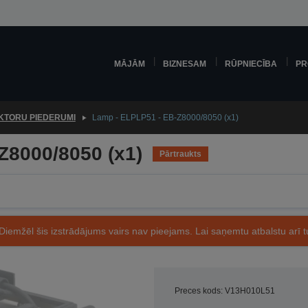
MĀJĀM
BIZNESAM
RŪPNIECĪBA
PR
KTORU PIEDERUMI
Lamp - ELPLP51 - EB-Z8000/8050 (x1)
Z8000/8050 (x1)
Pārtraukts
Diemžēl šis izstrādājums vairs nav pieejams. Lai saņemtu atbalstu arī tu
Preces kods: V13H010L51