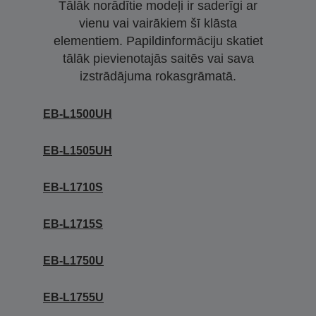
Tālāk norādītie modeļi ir saderīgi ar
vienu vai vairākiem šī klāsta
elementiem. Papildinformāciju skatiet
tālāk pievienotajās saitēs vai sava
izstrādājuma rokasgrāmatā.
EB-L1500UH
EB-L1505UH
EB-L1710S
EB-L1715S
EB-L1750U
EB-L1755U