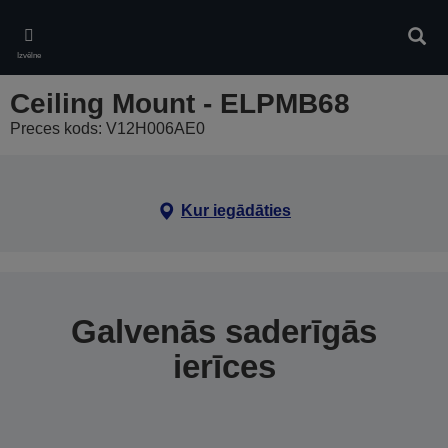
Skip
to
Meklē
main
Izvēlne
content
Ceiling Mount - ELPMB68
Preces kods: V12H006AE0
Kur iegādāties
Galvenās saderīgās
ierīces