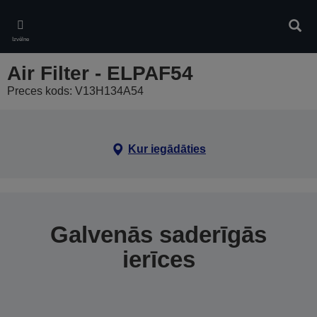
Skip
to
Meklē
main
Izvēlne
content
Air Filter - ELPAF54
Preces kods: V13H134A54
Kur iegādāties
Galvenās saderīgās
ierīces