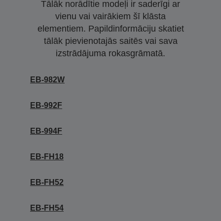
Tālāk norādītie modeļi ir saderīgi ar
vienu vai vairākiem šī klāsta
elementiem. Papildinformāciju skatiet
tālāk pievienotajās saitēs vai sava
izstrādājuma rokasgrāmatā.
EB-982W
EB-992F
EB-994F
EB-FH18
EB-FH52
EB-FH54