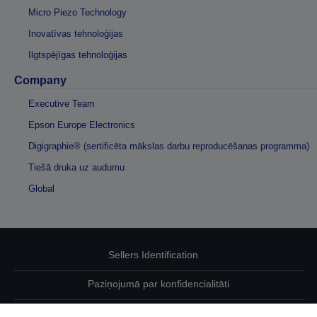
Micro Piezo Technology
Inovatīvas tehnoloģijas
Ilgtspējīgas tehnoloģijas
Company
Executive Team
Epson Europe Electronics
Digigraphie® (sertificēta mākslas darbu reproducēšanas programma)
Tiešā druka uz audumu
Global
Sellers Identification
Paziņojumā par konfidencialitāti
EU Data Act Compliance