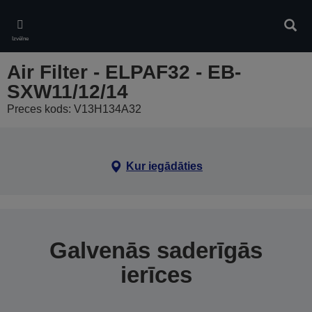
Skip
to
Meklē
main
Izvēlne
content
Air Filter - ELPAF32 - EB-
SXW11/12/14
Preces kods: V13H134A32
Kur iegādāties
Galvenās saderīgās
ierīces