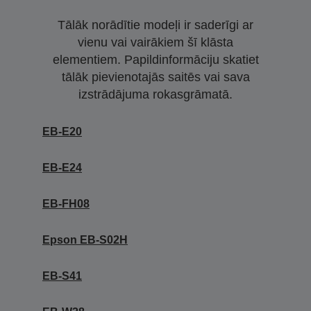
Tālāk norādītie modeļi ir saderīgi ar
vienu vai vairākiem šī klāsta
elementiem. Papildinformāciju skatiet
tālāk pievienotajās saitēs vai sava
izstrādājuma rokasgrāmatā.
EB-E20
EB-E24
EB-FH08
Epson EB-S02H
EB-S41