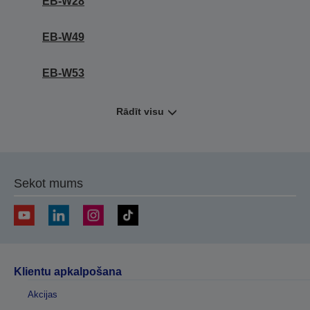
EB-W28
EB-W49
EB-W53
Rādīt visu
Sekot mums
Klientu apkalpošana
Akcijas