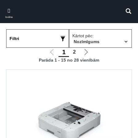
Skip
to
Meklē
main
Izvēlne
content
Kārtot pēc:
Filtri
1
2
Iet
Iet
Parāda 1 - 15 no 28 vienībām
uz
uz
iepriekšējo
nākamo
lapu
lapu