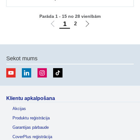
Parāda 1 - 15 no 28 vienībām
1
2
Iet
Iet
uz
uz
iepriekšējo
nākamo
lapu
lapu
Sekot mums
Klientu apkalpošana
Akcijas
Produktu reģistrācija
Garantijas pārbaude
CoverPlus reģistrācija