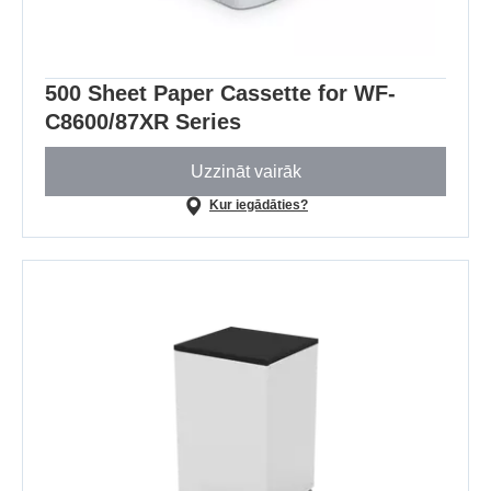
500 Sheet Paper Cassette for WF-
C8600/87XR Series
Uzzināt vairāk
Kur iegādāties?