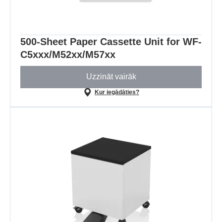
500-Sheet Paper Cassette Unit for WF-
C5xxx/M52xx/M57xx
Uzzināt vairāk
Kur iegādāties?