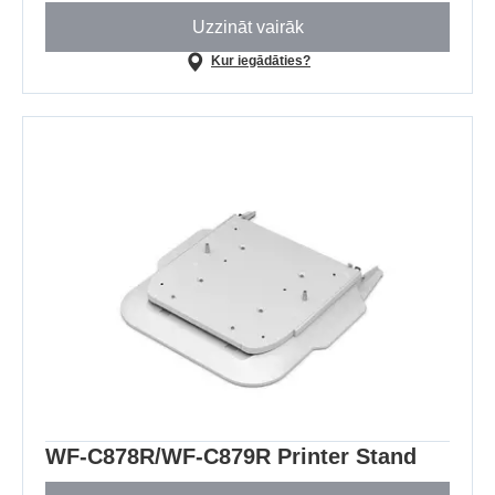
Uzzināt vairāk
Kur iegādāties?
WF-C878R/WF-C879R Printer Stand