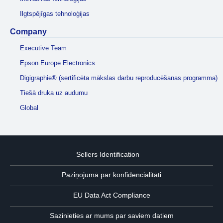
Ilgtspējīgas tehnoloģijas
Company
Executive Team
Epson Europe Electronics
Digigraphie® (sertificēta mākslas darbu reproducēšanas programma)
Tiešā druka uz audumu
Global
Sellers Identification
Paziņojumā par konfidencialitāti
EU Data Act Compliance
Sazinieties ar mums par saviem datiem