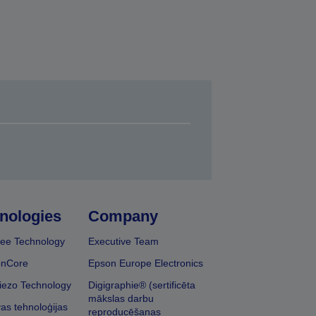
nologies
Company
ee Technology
Executive Team
onCore
Epson Europe Electronics
iezo Technology
Digigraphie® (sertificēta
mākslas darbu
vas tehnoloģijas
reproducēšanas