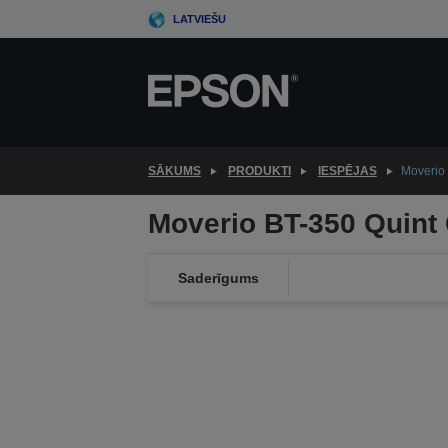
Skip
LATVIEŠU
to
main
content
SĀKUMS
PRODUKTI
IESPĒJAS
Moverio 
Moverio BT-350 Quint 
Saderīgums