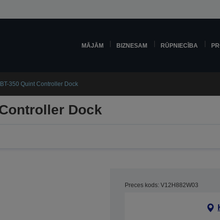
MĀJĀM
BIZNESAM
RŪPNIECĪBA
PR
BT-350 Quint Controller Dock
Controller Dock
Preces kods: V12H882W03