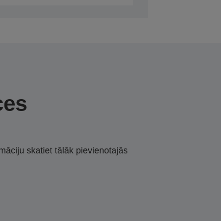
ces
māciju skatiet tālāk pievienotajās