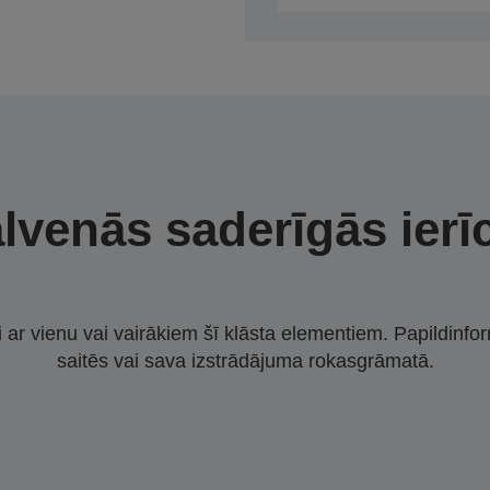
lvenās saderīgās ierī
i ar vienu vai vairākiem šī klāsta elementiem. Papildinfor
saitēs vai sava izstrādājuma rokasgrāmatā.