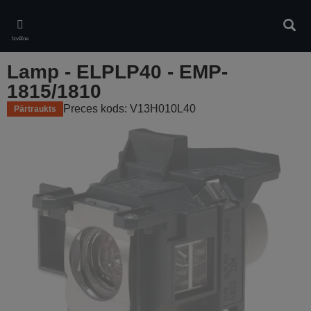
Skip
to
Meklē
main
Izvēlne
content
Lamp - ELPLP40 - EMP-
1815/1810
Preces kods: V13H010L40
Pārtraukts