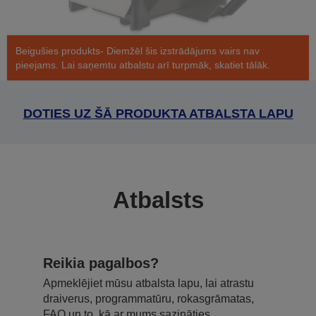
Beigušies produkts- Diemžēl šis izstrādājums vairs nav
pieejams. Lai saņemtu atbalstu arī turpmāk, skatiet tālāk.
DOTIES UZ ŠĀ PRODUKTA ATBALSTA LAPU
Atbalsts
Reikia pagalbos?
Apmeklējiet mūsu atbalsta lapu, lai atrastu
draiverus, programmatūru, rokasgrāmatas,
FAQ un to, kā ar mums sazināties.