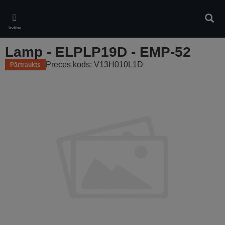
Skip
to
Meklē
main
Izvēlne
content
Lamp - ELPLP19D - EMP-52
Preces kods: V13H010L1D
Pārtraukts