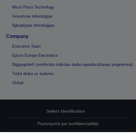
Micro Piezo Technology
Inovatīvas tehnoloģijas
Ilgtspējīgas tehnoloģijas
Company
Executive Team
Epson Europe Electronics
Digigraphie® (sertificēta mākslas darbu reproducēšanas programma)
Tiešā druka uz audumu
Global
Sellers Identification
Paziņojumā par konfidencialitāti