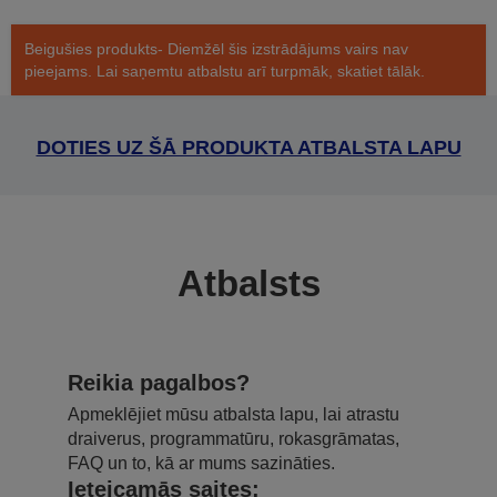
Beigušies produkts- Diemžēl šis izstrādājums vairs nav
pieejams. Lai saņemtu atbalstu arī turpmāk, skatiet tālāk.
DOTIES UZ ŠĀ PRODUKTA ATBALSTA LAPU
Atbalsts
Reikia pagalbos?
Apmeklējiet mūsu atbalsta lapu, lai atrastu
draiverus, programmatūru, rokasgrāmatas,
FAQ un to, kā ar mums sazināties.
Ieteicamās saites: