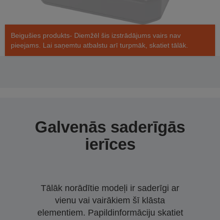
Beigušies produkts- Diemžēl šis izstrādājums vairs nav
pieejams. Lai saņemtu atbalstu arī turpmāk, skatiet tālāk.
Galvenās saderīgās
ierīces
Tālāk norādītie modeļi ir saderīgi ar
vienu vai vairākiem šī klāsta
elementiem. Papildinformāciju skatiet