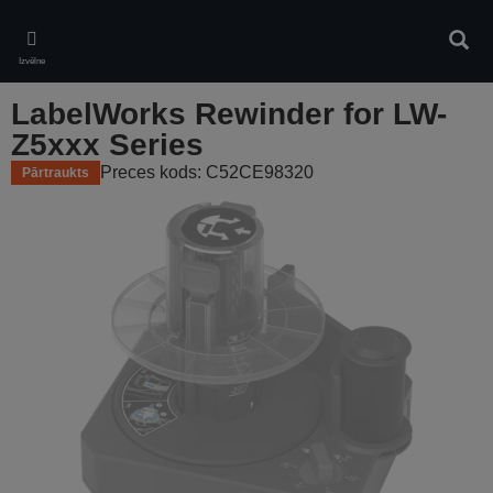
Skip
to
Meklē
main
Izvēlne
content
LabelWorks Rewinder for LW-
Z5xxx Series
Preces kods: C52CE98320
Pārtraukts