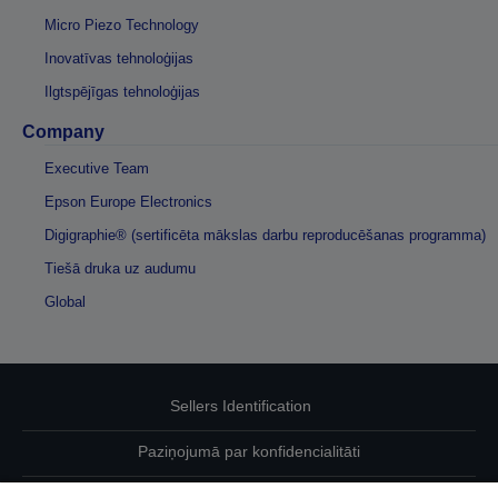
Micro Piezo Technology
Inovatīvas tehnoloģijas
Ilgtspējīgas tehnoloģijas
Company
Executive Team
Epson Europe Electronics
Digigraphie® (sertificēta mākslas darbu reproducēšanas programma)
Tiešā druka uz audumu
Global
Sellers Identification
Paziņojumā par konfidencialitāti
EU Data Act Compliance