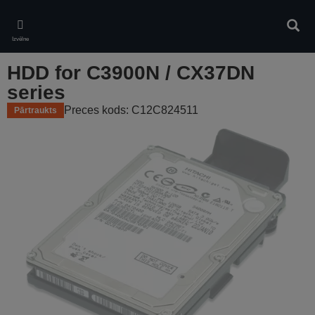
Skip
to
Meklē
main
Izvēlne
content
HDD for C3900N / CX37DN
series
Preces kods: C12C824511
Pārtraukts