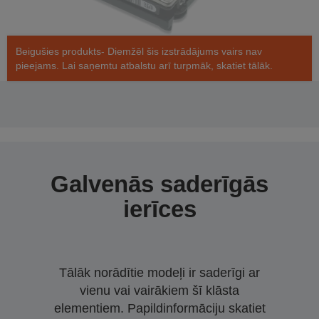
Beigušies produkts- Diemžēl šis izstrādājums vairs nav
pieejams. Lai saņemtu atbalstu arī turpmāk, skatiet tālāk.
Galvenās saderīgās
ierīces
Tālāk norādītie modeļi ir saderīgi ar
vienu vai vairākiem šī klāsta
elementiem. Papildinformāciju skatiet