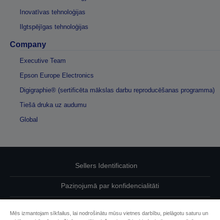
Inovatīvas tehnoloģijas
Ilgtspējīgas tehnoloģijas
Company
Executive Team
Epson Europe Electronics
Digigraphie® (sertificēta mākslas darbu reproducēšanas programma)
Tiešā druka uz audumu
Global
Sellers Identification
Paziņojumā par konfidencialitāti
EU Data Act Compliance
Mēs izmantojam sīkfailus, lai nodrošinātu mūsu vietnes darbību, pielāgotu saturu un