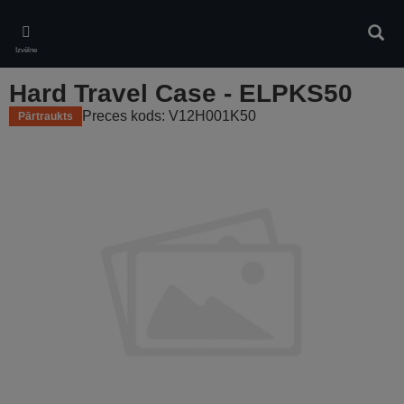
Skip
to
Meklē
main
Izvēlne
content
Hard Travel Case - ELPKS50
Preces kods: V12H001K50
Pārtraukts