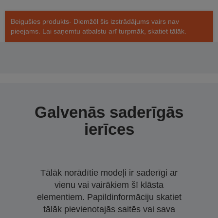
Beigušies produkts- Diemžēl šis izstrādājums vairs nav
pieejams. Lai saņemtu atbalstu arī turpmāk, skatiet tālāk.
Galvenās saderīgās
ierīces
Tālāk norādītie modeļi ir saderīgi ar
vienu vai vairākiem šī klāsta
elementiem. Papildinformāciju skatiet
tālāk pievienotajās saitēs vai sava