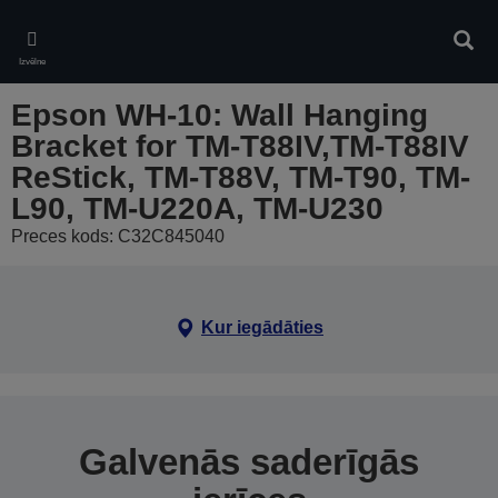
Skip
to
Meklē
main
Izvēlne
content
Epson WH-10: Wall Hanging
Bracket for TM-T88IV,TM-T88IV
ReStick, TM-T88V, TM-T90, TM-
L90, TM-U220A, TM-U230
Preces kods: C32C845040
Kur iegādāties
Galvenās saderīgās