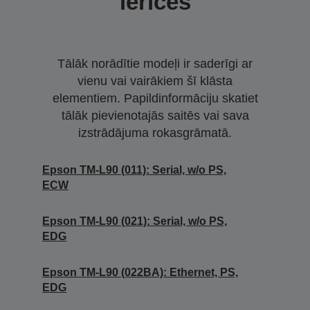
ierīces
Tālāk norādītie modeļi ir saderīgi ar
vienu vai vairākiem šī klāsta
elementiem. Papildinformāciju skatiet
tālāk pievienotajās saitēs vai sava
izstrādājuma rokasgrāmatā.
Epson TM-L90 (011): Serial, w/o PS,
ECW
Epson TM-L90 (021): Serial, w/o PS,
EDG
Epson TM-L90 (022BA): Ethernet, PS,
EDG