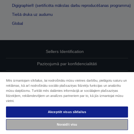
Digigraphie® (sertificēta mākslas darbu reproducēšanas programma)
Tiešā druka uz audumu
Global
Sellers Identification
Paziņojumā par konfidencialitāti
EU Data Act Compliance
Mēs izmantojam sīkfailus, lai nodrošinātu mūsu vietnes darbību, pielāgotu saturu un
reklāmas, kā arī nodrošinātu sociālo plašsaziņas līdzekļu funkcijas un analizētu
Sazinieties ar mums par saviem datiem
mūsu datplūsmu. Turklāt mēs dalāmies informācijā ar sociālajiem plašsaziņas
līdzekļiem, reklāmdevējiem un analīzes partneriem par to, kā jūs izmantojat mūsu
Cookie Information
vietni.
Akceptēt visus sīkfailus
Epson apņemšanās pieejamības nodrošināšanā
Noraidīt visu
Autortiesības (c) 2026 Seiko Epson