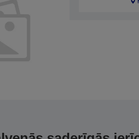
lvenās saderīgās ierī