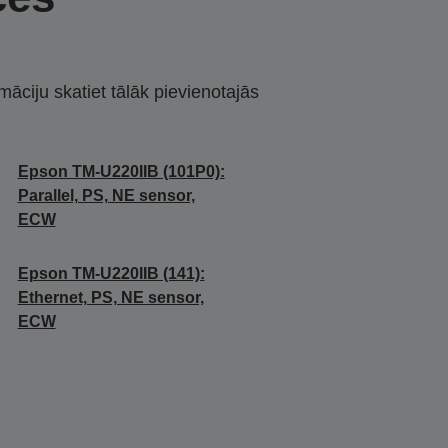
māciju skatiet tālāk pievienotajās
Epson TM-U220IIB (101P0):
Parallel, PS, NE sensor,
ECW
Epson TM-U220IIB (141):
Ethernet, PS, NE sensor,
ECW