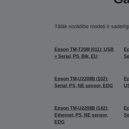
Tālāk norādītie modeļi ir saderīg
Epson TM-T20III (011): USB
Ep
+ Serial, PS, Blk, EU
Se
Epson TM-U220IIB (102):
Ep
Serial, PS, NE sensor, EDG
US
Epson TM-U220IIB (142):
Ep
Ethernet, PS, NE sensor,
Se
EDG