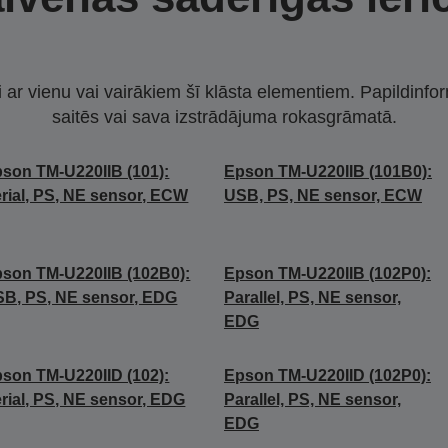
i ar vienu vai vairākiem šī klāsta elementiem. Papildinfor
saitēs vai sava izstrādājuma rokasgrāmatā.
son TM-U220IIB (101):
Epson TM-U220IIB (101B0):
rial, PS, NE sensor, ECW
USB, PS, NE sensor, ECW
son TM-U220IIB (102B0):
Epson TM-U220IIB (102P0):
B, PS, NE sensor, EDG
Parallel, PS, NE sensor,
EDG
son TM-U220IID (102):
Epson TM-U220IID (102P0):
rial, PS, NE sensor, EDG
Parallel, PS, NE sensor,
EDG