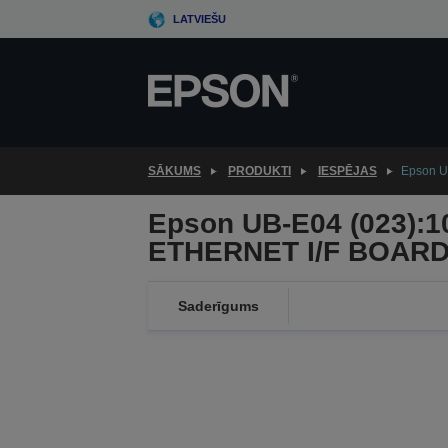
Skip
LATVIEŠU
to
main
content
SĀKUMS
PRODUKTI
IESPĒJAS
Epson U
Epson UB-E04 (023):
ETHERNET I/F BOAR
Saderīgums