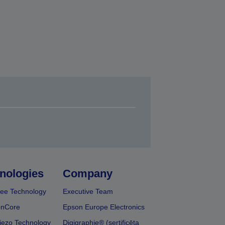
nologies
Company
ee Technology
Executive Team
onCore
Epson Europe Electronics
iezo Technology
Digigraphie® (sertificēta