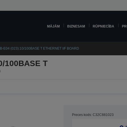
MĀJĀM
BIZNESAM
RŪPNIECĪBA
PR
B-E04 (023):10/100BASE T ETHERNET I/F BOARD
10/100BASE T
D
Preces kods: C32C881023