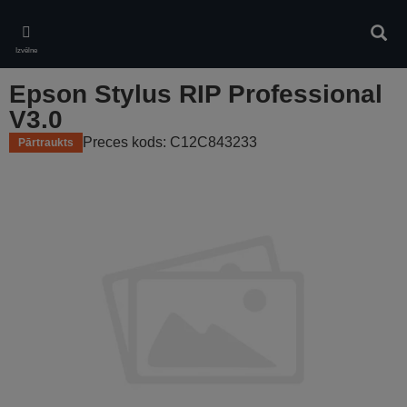
Skip
to
Meklē
main
Izvēlne
content
Epson Stylus RIP Professional
V3.0
Preces kods: C12C843233
Pārtraukts