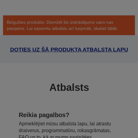
Beigušies produkts- Diemžēl šis izstrādājums vairs nav
pieejams. Lai saņemtu atbalstu arī turpmāk, skatiet tālāk.
DOTIES UZ ŠĀ PRODUKTA ATBALSTA LAPU
Atbalsts
Reikia pagalbos?
Apmeklējiet mūsu atbalsta lapu, lai atrastu
draiverus, programmatūru, rokasgrāmatas,
FAQ un to, kā ar mums sazināties.