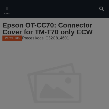
Skip
to
Meklē
main
Izvēlne
content
Epson OT-CC70: Connector
Cover for TM-T70 only ECW
Preces kods: C32C814601
Pārtraukts