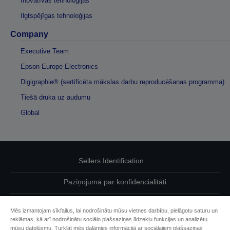
Inovatīvas tehnoloģijas
Ilgtspējīgas tehnoloģijas
Company
Executive Team
Epson Europe Electronics
Digigraphie® (sertificēta mākslas darbu reproducēšanas programma)
Tiešā druka uz audumu
Global
Sellers Identification
Paziņojumā par konfidencialitāti
EU Data Act Compliance
Mēs izmantojam sīkfailus, lai nodrošinātu mūsu vietnes darbību, pielāgotu saturu un
reklāmas, kā arī nodrošinātu sociālo plašsaziņas līdzekļu funkcijas un analizētu
Sazinieties ar mums par saviem datiem
mūsu datplūsmu. Turklāt mēs dalāmies informācijā ar sociālajiem plašsaziņas