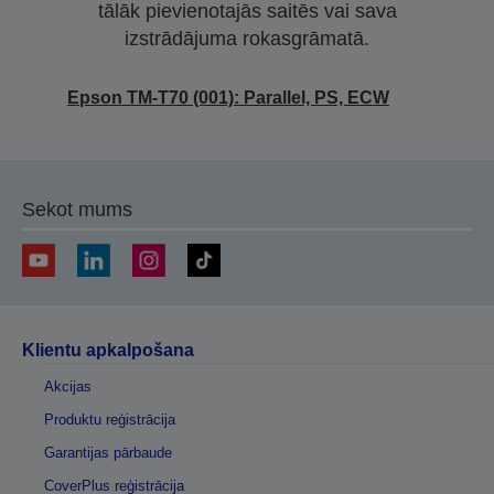
tālāk pievienotajās saitēs vai sava
izstrādājuma rokasgrāmatā.
Epson TM-T70 (001): Parallel, PS, ECW
Sekot mums
Klientu apkalpošana
Akcijas
Produktu reģistrācija
Garantijas pārbaude
CoverPlus reģistrācija