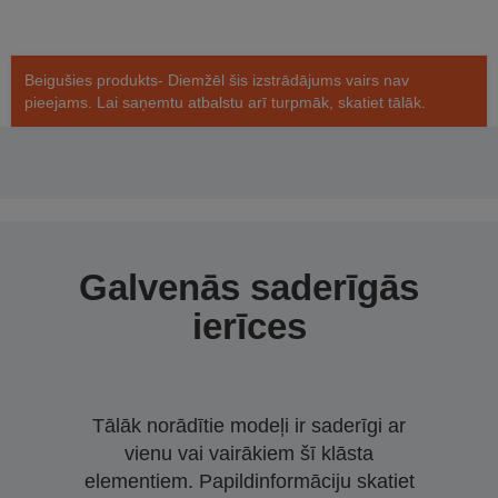
Beigušies produkts- Diemžēl šis izstrādājums vairs nav
pieejams. Lai saņemtu atbalstu arī turpmāk, skatiet tālāk.
Galvenās saderīgās
ierīces
Tālāk norādītie modeļi ir saderīgi ar
vienu vai vairākiem šī klāsta
elementiem. Papildinformāciju skatiet