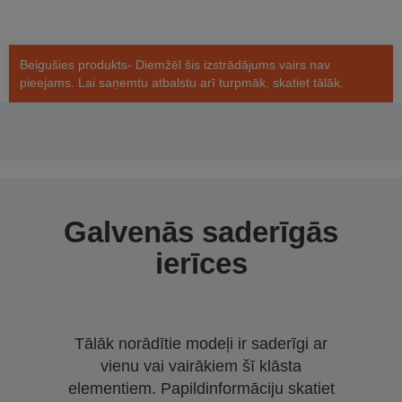
Beigušies produkts- Diemžēl šis izstrādājums vairs nav
pieejams. Lai saņemtu atbalstu arī turpmāk, skatiet tālāk.
Galvenās saderīgās
ierīces
Tālāk norādītie modeļi ir saderīgi ar
vienu vai vairākiem šī klāsta
elementiem. Papildinformāciju skatiet