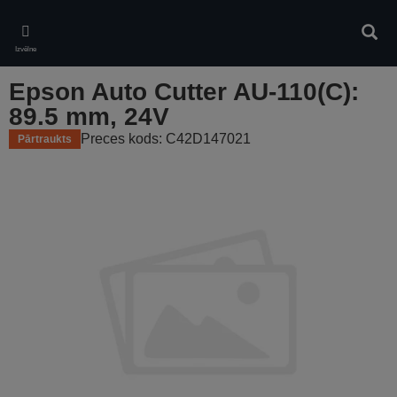
Skip
to
Meklē
main
Izvēlne
content
Epson Auto Cutter AU-110(C):
89.5 mm, 24V
Preces kods: C42D147021
Pārtraukts