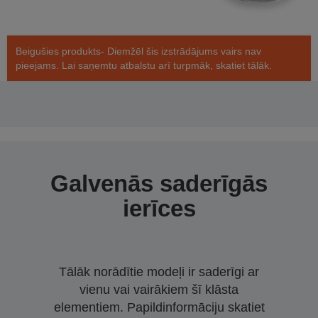
Beigušies produkts- Diemžēl šis izstrādājums vairs nav
pieejams. Lai saņemtu atbalstu arī turpmāk, skatiet tālāk.
Galvenās saderīgās
ierīces
Tālāk norādītie modeļi ir saderīgi ar
vienu vai vairākiem šī klāsta
elementiem. Papildinformāciju skatiet