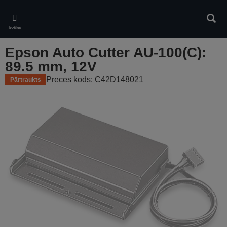
Skip
to
Meklē
main
Izvēlne
content
Epson Auto Cutter AU-100(C):
89.5 mm, 12V
Preces kods: C42D148021
Pārtraukts