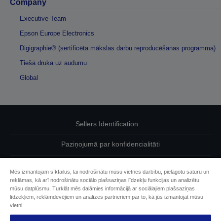
Company
Executive Team
Epson Europe Electronics
Digigraphie® (sertificēta mākslas darbu reproducēšanas programma)
Tiešā druka uz audumu
Global
Sellers Identification
Paziņojumā par konfidencialitāti
EU Data Act Compliance
Mēs izmantojam sīkfailus, lai nodrošinātu mūsu vietnes darbību, pielāgotu saturu un
reklāmas, kā arī nodrošinātu sociālo plašsaziņas līdzekļu funkcijas un analizētu
Sazinieties ar mums par saviem datiem
mūsu datplūsmu. Turklāt mēs dalāmies informācijā ar sociālajiem plašsaziņas
līdzekļiem, reklāmdevējiem un analīzes partneriem par to, kā jūs izmantojat mūsu
Cookie Information
vietni.