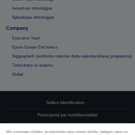
Inovatīvas tehnoloģijas
Ilgtspējīgas tehnoloģijas
Company
Executive Team
Epson Europe Electronics
Digigraphie® (sertificēta mākslas darbu reproducēšanas programma)
Tiešā druka uz audumu
Global
Sellers Identification
Paziņojumā par konfidencialitāti
EU Data Act Compliance
Mēs izmantojam sīkfailus, lai nodrošinātu mūsu vietnes darbību, pielāgotu saturu un