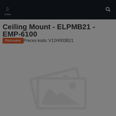
Skip
to
Meklē
main
Izvēlne
content
Ceiling Mount - ELPMB21 -
EMP-6100
Preces kods: V12H003B21
Pārtraukts