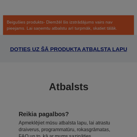
Beigušies produkts- Diemžēl šis izstrādājums vairs nav
pieejams. Lai saņemtu atbalstu arī turpmāk, skatiet tālāk.
DOTIES UZ ŠĀ PRODUKTA ATBALSTA LAPU
Atbalsts
Reikia pagalbos?
Apmeklējiet mūsu atbalsta lapu, lai atrastu
draiverus, programmatūru, rokasgrāmatas,
FAQ un to, kā ar mums sazināties.