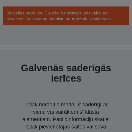
Beigušies produkts- Diemžēl šis izstrādājums vairs nav
pieejams. Lai saņemtu atbalstu arī turpmāk, skatiet tālāk.
Galvenās saderīgās
ierīces
Tālāk norādītie modeļi ir saderīgi ar
vienu vai vairākiem šī klāsta
elementiem. Papildinformāciju skatiet
tālāk pievienotajās saitēs vai sava