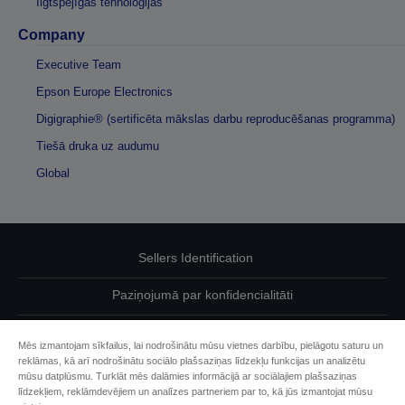
Ilgtspējīgas tehnoloģijas
Company
Executive Team
Epson Europe Electronics
Digigraphie® (sertificēta mākslas darbu reproducēšanas programma)
Tiešā druka uz audumu
Global
Sellers Identification
Paziņojumā par konfidencialitāti
EU Data Act Compliance
Mēs izmantojam sīkfailus, lai nodrošinātu mūsu vietnes darbību, pielāgotu saturu un
reklāmas, kā arī nodrošinātu sociālo plašsaziņas līdzekļu funkcijas un analizētu
Sazinieties ar mums par saviem datiem
mūsu datplūsmu. Turklāt mēs dalāmies informācijā ar sociālajiem plašsaziņas
līdzekļiem, reklāmdevējiem un analīzes partneriem par to, kā jūs izmantojat mūsu