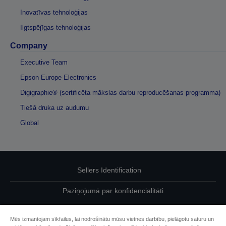
Inovatīvas tehnoloģijas
Ilgtspējīgas tehnoloģijas
Company
Executive Team
Epson Europe Electronics
Digigraphie® (sertificēta mākslas darbu reproducēšanas programma)
Tiešā druka uz audumu
Global
Sellers Identification
Paziņojumā par konfidencialitāti
EU Data Act Compliance
Mēs izmantojam sīkfailus, lai nodrošinātu mūsu vietnes darbību, pielāgotu saturu un