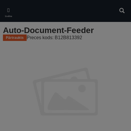
Skip
to
Meklē
main
Izvēlne
content
Auto-Document-Feeder
Preces kods: B12B813392
Pārtraukts