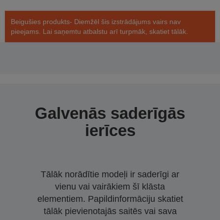
Beigušies produkts- Diemžēl šis izstrādājums vairs nav
pieejams. Lai saņemtu atbalstu arī turpmāk, skatiet tālāk.
Galvenās saderīgās
ierīces
Tālāk norādītie modeļi ir saderīgi ar
vienu vai vairākiem šī klāsta
elementiem. Papildinformāciju skatiet
tālāk pievienotajās saitēs vai sava