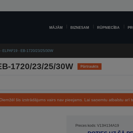
MĀJĀM
BIZNESAM
RŪPNIECĪBA
PR
er - ELPAF19 - EB-1720/23/25/30W
- EB-1720/23/25/30W
Pārtraukts
Diemžēl šis izstrādājums vairs nav pieejams. Lai saņemtu atbalstu arī tu
Preces kods: V13H134A19