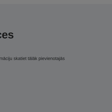
ces
māciju skatiet tālāk pievienotajās