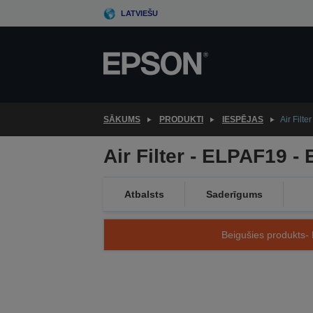
Skip
LATVIEŠU
to
main
content
SĀKUMS
PRODUKTI
IESPĒJAS
Air Filt
Air Filter - ELPAF19 
Atbalsts
Saderīgums
Beigušies produkts- 