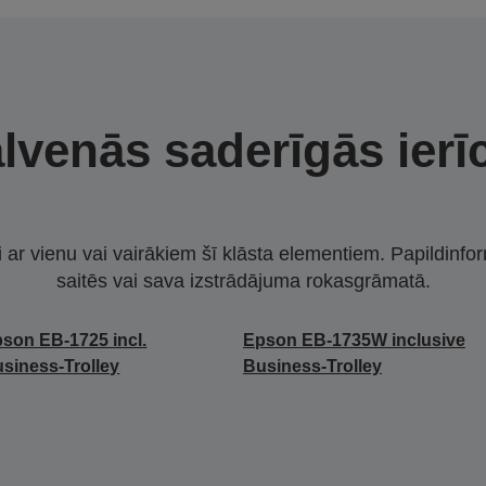
lvenās saderīgās ierī
i ar vienu vai vairākiem šī klāsta elementiem. Papildinfor
saitēs vai sava izstrādājuma rokasgrāmatā.
son EB-1725 incl.
Epson EB-1735W inclusive
siness-Trolley
Business-Trolley