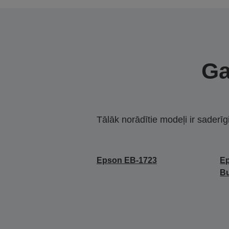
Ga
Tālāk norādītie modeļi ir saderīg
Epson EB-1723
Ep
Bu