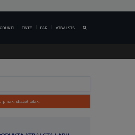
ODUKTI
TINTE
PAR
ATBALSTS
rpmāk, skatiet tālāk.