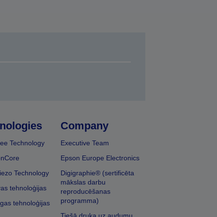
nologies
Company
ee Technology
Executive Team
onCore
Epson Europe Electronics
iezo Technology
Digigraphie® (sertificēta
mākslas darbu
vas tehnoloģijas
reproducēšanas
programma)
īgas tehnoloģijas
Tiešā druka uz audumu